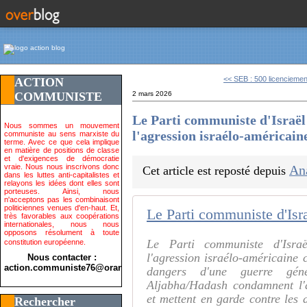
<< SEB : 500 licenciement
ACTION
COMMUNISTE
2 mars 2026
Le Parti communiste d'Israël
Nous sommes un mouvement
l'agression israélo-américain
communiste au sens marxiste du
terme. Avec ce que cela implique
en matière de positions de classe
et d'exigences de démocratie
vraie. Nous nous inscrivons donc
An
Cet article est reposté depuis
dans les luttes anti-capitalistes et
relayons les idées dont elles sont
porteuses. Ainsi, nous
n'acceptons pas les combinaisont
politiciennes venues d'en-haut. Et,
très favorables aux coopérations
internationales, nous nous
opposons résolument à toute
Le Parti communiste d'Isra
constitution européenne.
l'agression israélo-américaine c
Nous contacter :
action.communiste76@orange.fr>
dangers d'une guerre gén
Aljabha/Hadash condamnent l'a
et mettent en garde contre les 
Rechercher