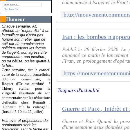
communiste d'Israël et le Front
Humeur
Chaque semaine, AC
attribue un "roquet d'or" à un
journaliste qui n'aura pas
honoré son métier, que ce
soit par sa complaisance
politique envers les forces
Publié le 28 février 2026 Le 
de l'argent, son agressivité
annoncé ce matin le lancement "
corporatiste, son inculture,
l'Iran, en prolongement d'opérat
ou sa bêtise, ou les quatre à
la fois.
Cette semaine, sur le conseil
avisé de la section bruxelloise
d'
Action communiste
, le
Roquet d'Or est attribué
à
Thierry Steiner pour la
Toujours d'actualité
vulgarité insultante de son
commentaire sur les réductions
d'effectifs chez Renault :
"Renault fait la vidange"...
(lors du 7-10 du 25 juillet).
Vos avis et propositions de
Guerre et Paix Quand la press
nominations sont les
d'une semaine deux données po
bienvenus, tant la tâche est