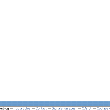
Top articles
Contact
Signaler un abus
C.G.U.
Cookies 
verblog