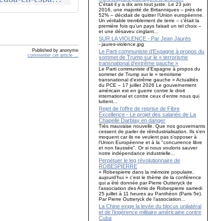
C’était il y a dix ans tout juste. Le 23 juin
2016, une majorité de Britanniques – près de
52% – décidait de quitter l’Union européenne.
Un véritable tremblement de terre – c’était la
première fois qu’un pays faisait un tel choix –
et une désaveu cinglant...
SUR LA VIOLENCE - Par Jean Jaurès
- jaures-violence.jpg
Published by anonyme
Le Parti communiste d'Espagne à propos du
commenter cet article
…
sommet de Trump sur le « terrorisme
transnational d'extrême gauche »
Le Parti communiste d'Espagne à propos du
sommet de Trump sur le « terrorisme
transnational d'extrême gauche » Actualités
du PCE – 17 juillet 2026 Le gouvernement
américain est en guerre contre le droit
international et contre ceux d'entre nous qui
luttent...
Rejet de l’offre de reprise de Fibre
Excellence - Le projet des salariés de La
Chapelle Darblay en danger
Très mauvaise nouvelle. Que nos gouvernants
cessent de parler de réindustrialisation. Ils s'en
moquent car ils ne veulent pas s'opposer à
l'Union Européenne et à la "concurrence libre
et non faussée". Or si nous voulons sauver
notre indépendance industrielle...
Perpétuer le leg révolutionnaire de
ROBESPIERRE
« Robespierre dans la mémoire populaire,
aujourd’hui » c’est le thème de la conférence
qui a été donnée par Pierre Outteryck de
l’association des Amis de Robespierre samedi
25 juillet à 11 heures au Panthéon (Paris 5e).
Par Pierre Outteryck de l’association...
La Chine exige la levée du blocus unilatéral
et de l’ingérence militaire américaine contre
Cuba