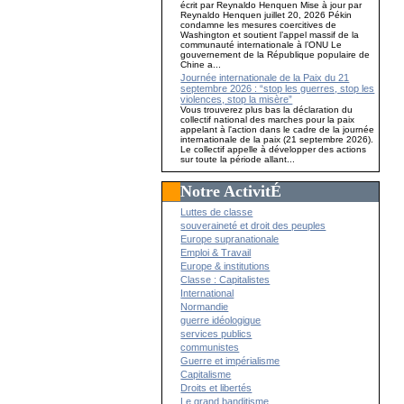
écrit par Reynaldo Henquen Mise à jour par
Reynaldo Henquen juillet 20, 2026 Pékin
condamne les mesures coercitives de
Washington et soutient l’appel massif de la
communauté internationale à l’ONU Le
gouvernement de la République populaire de
Chine a...
Journée internationale de la Paix du 21
septembre 2026 : “stop les guerres, stop les
violences, stop la misère”
Vous trouverez plus bas la déclaration du
collectif national des marches pour la paix
appelant à l'action dans le cadre de la journée
internationale de la paix (21 septembre 2026).
Le collectif appelle à développer des actions
sur toute la période allant...
Notre ActivitÉ
Luttes de classe
souveraineté et droit des peuples
Europe supranationale
Emploi & Travail
Europe & institutions
Classe : Capitalistes
International
Normandie
guerre idéologique
services publics
communistes
Guerre et impérialisme
Capitalisme
Droits et libertés
Le grand banditisme