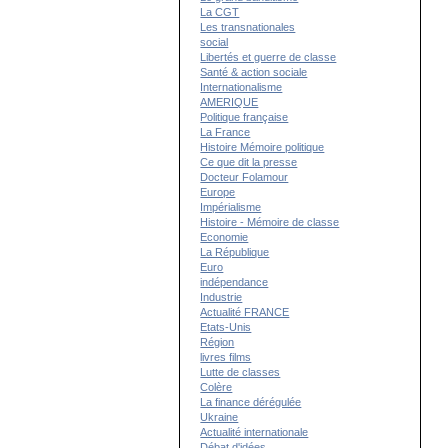
La CGT
Les transnationales
social
Libertés et guerre de classe
Santé & action sociale
Internationalisme
AMERIQUE
Politique française
La France
Histoire Mémoire politique
Ce que dit la presse
Docteur Folamour
Europe
Impérialisme
Histoire - Mémoire de classe
Economie
La République
Euro
indépendance
Industrie
Actualité FRANCE
Etats-Unis
Région
livres films
Lutte de classes
Colère
La finance dérégulée
Ukraine
Actualité internationale
Débat d'idées