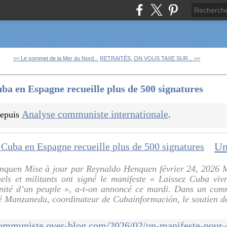
<< Le sommet de la Mer du Nord...
RETRAITÉS, ON VOUS TAXE SUR... >>
ba en Espagne recueille plus de 500 signatures
Analyse communiste internationale
 depuis
.
enquen Mise à jour par Reynaldo Henquen février 24, 2026 
uels et militants ont signé le manifeste « Laissez Cuba vivr
ignité d’un peuple », a-t-on annoncé ce mardi. Dans un co
é Manzaneda, coordinateur de Cubainformación, le soutien d