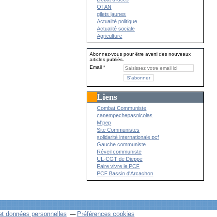
OTAN
gilets jaunes
Actualité politique
Actualité sociale
Agriculture
Abonnez-vous pour être averti des nouveaux
articles publiés.
Email
Liens
Combat Communiste
canempechepasnicolas
M'pep
Site Communistes
solidarité internationale pcf
Gauche communiste
Réveil communiste
UL-CGT de Dieppe
Faire vivre le PCF
PCF Bassin d'Arcachon
et données personnelles
Préférences cookies