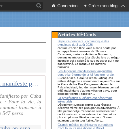
Connexion
+
Créer mon blog
Articles RÉCents
Sapeurs-pompiers; communiqué des
syndicats du 3 août 2026
capture d'écran Il ne vous a sans doute pas
échappé l'omniprésence de Thomas
Cazenave, maire de droite de Bordeaux,
devant les micros et à la téloche lors du méga-
incendie qui a calciné le sud-ouest et qui n'est
pas terminé. Le manque de moyens
humains...
Les Argentins manifesteront aujourd'hui
contre la réforme de la loi foncière rurale.
Buenos Aires, 6 août (Prensa Latina) Des
milliers d'Argentins retourneront aujourd'hui sur
Un manifeste pour Cuba en Espagne recueille plus de 500 signatures
la Plaza de los Dos Congresos, devant le
Palais législatif, lieu de rassemblement central
déjà établi dans d'autres villes du pays, pour
protester contre l'adoption...
Manifiesto por Cuba
La prolifération nucléaire est désormais
e : Pour la vie, la
inéluctable
Décidément Donald Trump aura réussi à
mmuniqué transmis à
décevoir même ses plus grands adversaires. À
titre personnel je n'attendais strictement rien
e 547 perso
de lui, mais son comportement en Iran et de
plus en plus en Ukraine montre qu'il n'est
vraiment pas du tout fiable. Alors...
Grands médias et dirigeants européens
http://mouvementcommuniste.over-blog.com/2026/02/un-manifeste-pour-cuba-en-espagne-recueille-plus-de-500-signatures.html
n’ont toujours pas digéré le Brexit…