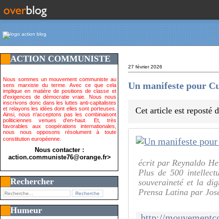
ACTION COMMUNISTE
27 février 2026
Nous sommes un mouvement communiste au
Un manifeste pour Cu
sens marxiste du terme. Avec ce que cela
implique en matière de positions de classe et
d'exigences de démocratie vraie. Nous nous
inscrivons donc dans les luttes anti-capitalistes
et relayons les idées dont elles sont porteuses.
Cet article est reposté
Ainsi, nous n'acceptons pas les combinaisont
politiciennes venues d'en-haut. Et, très
favorables aux coopérations internationales,
nous nous opposons résolument à toute
constitution européenne.
Nous contacter :
action.communiste76@orange.fr>
écrit par Reynaldo H
Plus de 500 intellect
Rechercher
souveraineté et la d
Prensa Latina par Jos
Humeur