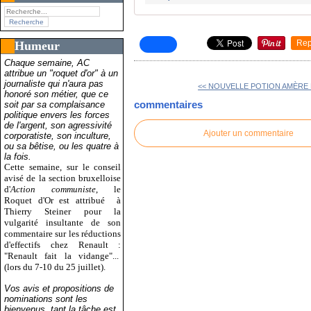
Rep
Humeur
Chaque semaine, AC
attribue un "roquet d'or" à un
journaliste qui n'aura pas
<< NOUVELLE POTION AMÈRE 
honoré son métier, que ce
commentaires
soit par sa complaisance
politique envers les forces
de l'argent, son agressivité
Ajouter un commentaire
corporatiste, son inculture,
ou sa bêtise, ou les quatre à
la fois.
Cette semaine, sur le conseil
avisé de la section bruxelloise
d'
Action communiste
, le
Roquet d'Or est attribué
à
Thierry Steiner pour la
vulgarité insultante de son
commentaire sur les réductions
d'effectifs chez Renault :
"Renault fait la vidange"...
(lors du 7-10 du 25 juillet).
Vos avis et propositions de
nominations sont les
bienvenus, tant la tâche est