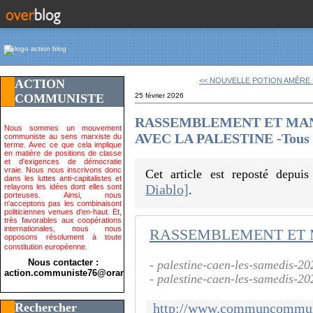
<< NOUVELLE POTION AMÈRE 
ACTION
COMMUNISTE
25 février 2026
RASSEMBLEMENT ET MAN
Nous sommes un mouvement
AVEC LA PALESTINE -Tous le
communiste au sens marxiste du
terme. Avec ce que cela implique
en matière de positions de classe
et d'exigences de démocratie
vraie. Nous nous inscrivons donc
Cet article est reposté depui
dans les luttes anti-capitalistes et
Diablo]
relayons les idées dont elles sont
.
porteuses. Ainsi, nous
n'acceptons pas les combinaisont
politiciennes venues d'en-haut. Et,
très favorables aux coopérations
internationales, nous nous
opposons résolument à toute
constitution européenne.
Nous contacter :
- palestine-caen-les-samedis-20
action.communiste76@orange.fr>
- palestine-caen-les-samedis-20
Rechercher