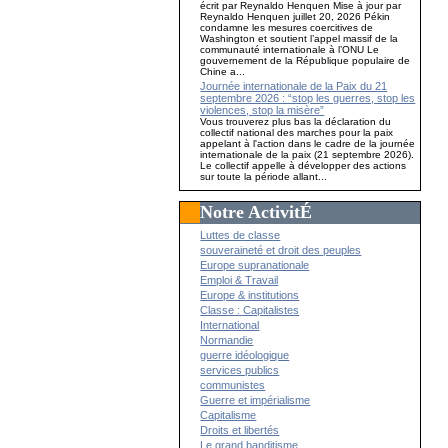
écrit par Reynaldo Henquen Mise à jour par
Reynaldo Henquen juillet 20, 2026 Pékin
condamne les mesures coercitives de
Washington et soutient l’appel massif de la
communauté internationale à l’ONU Le
gouvernement de la République populaire de
Chine a...
Journée internationale de la Paix du 21
septembre 2026 : “stop les guerres, stop les
violences, stop la misère”
Vous trouverez plus bas la déclaration du
collectif national des marches pour la paix
appelant à l'action dans le cadre de la journée
internationale de la paix (21 septembre 2026).
Le collectif appelle à développer des actions
sur toute la période allant...
Notre ActivitÉ
Luttes de classe
souveraineté et droit des peuples
Europe supranationale
Emploi & Travail
Europe & institutions
Classe : Capitalistes
International
Normandie
guerre idéologique
services publics
communistes
Guerre et impérialisme
Capitalisme
Droits et libertés
Le grand banditisme