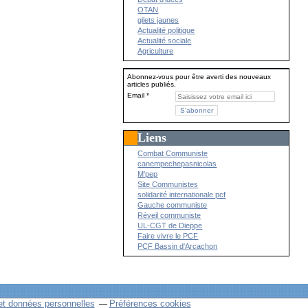
OTAN
gilets jaunes
Actualité politique
Actualité sociale
Agriculture
Abonnez-vous pour être averti des nouveaux
articles publiés.
Email
Liens
Combat Communiste
canempechepasnicolas
M'pep
Site Communistes
solidarité internationale pcf
Gauche communiste
Réveil communiste
UL-CGT de Dieppe
Faire vivre le PCF
PCF Bassin d'Arcachon
et données personnelles
Préférences cookies