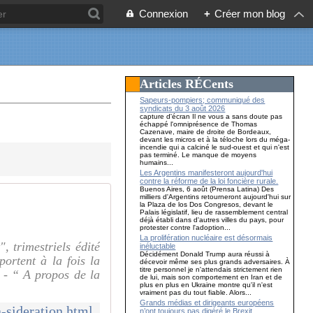
Connexion
+
Créer mon blog
Articles RÉCents
Sapeurs-pompiers; communiqué des
syndicats du 3 août 2026
capture d'écran Il ne vous a sans doute pas
échappé l'omniprésence de Thomas
Cazenave, maire de droite de Bordeaux,
devant les micros et à la téloche lors du méga-
incendie qui a calciné le sud-ouest et qui n'est
pas terminé. Le manque de moyens
humains...
Les Argentins manifesteront aujourd'hui
contre la réforme de la loi foncière rurale.
Buenos Aires, 6 août (Prensa Latina) Des
milliers d'Argentins retourneront aujourd'hui sur
la Plaza de los Dos Congresos, devant le
Palais législatif, lieu de rassemblement central
déjà établi dans d'autres villes du pays, pour
protester contre l'adoption...
La prolifération nucléaire est désormais
, trimestriels édité
inéluctable
Décidément Donald Trump aura réussi à
portent à la fois la
décevoir même ses plus grands adversaires. À
titre personnel je n'attendais strictement rien
 - “ A propos de la
de lui, mais son comportement en Iran et de
plus en plus en Ukraine montre qu'il n'est
vraiment pas du tout fiable. Alors...
Grands médias et dirigeants européens
a-sideration.html
n’ont toujours pas digéré le Brexit…