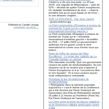
C’était il y a dix ans tout juste. Le 23 juin
2016, une majorité de Britanniques – près de
52% – décidait de quitter l’Union européenne.
Un véritable tremblement de terre – c’était la
première fois qu’un pays faisait un tel choix –
et une désaveu cinglant...
SUR LA VIOLENCE - Par Jean Jaurès
- jaures-violence.jpg
Published by Canaille Lerouge
Le Parti communiste d'Espagne à propos du
commenter cet article
…
sommet de Trump sur le « terrorisme
transnational d'extrême gauche »
Le Parti communiste d'Espagne à propos du
sommet de Trump sur le « terrorisme
transnational d'extrême gauche » Actualités
du PCE – 17 juillet 2026 Le gouvernement
américain est en guerre contre le droit
international et contre ceux d'entre nous qui
luttent...
Rejet de l’offre de reprise de Fibre
Excellence - Le projet des salariés de La
Chapelle Darblay en danger
Très mauvaise nouvelle. Que nos gouvernants
cessent de parler de réindustrialisation. Ils s'en
moquent car ils ne veulent pas s'opposer à
l'Union Européenne et à la "concurrence libre
et non faussée". Or si nous voulons sauver
notre indépendance industrielle...
Perpétuer le leg révolutionnaire de
ROBESPIERRE
« Robespierre dans la mémoire populaire,
aujourd’hui » c’est le thème de la conférence
qui a été donnée par Pierre Outteryck de
l’association des Amis de Robespierre samedi
25 juillet à 11 heures au Panthéon (Paris 5e).
Par Pierre Outteryck de l’association...
La Chine exige la levée du blocus unilatéral
et de l’ingérence militaire américaine contre
Cuba