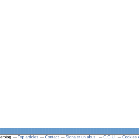
Top articles
Contact
Signaler un abus
C.G.U.
Cookies 
verblog