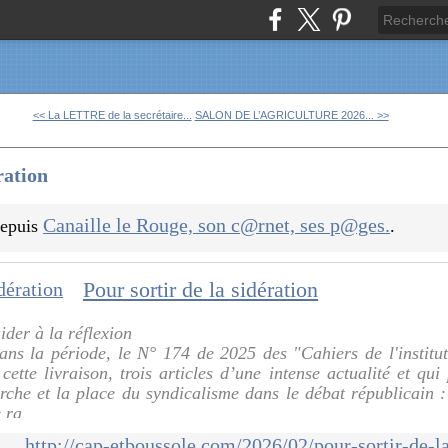
<< La LETTRE de la secrétaire...
SALON DE L’AGRICULTURE 2026... >>
ration
Canaille le Rouge, son c@rnet, ses p@ges.
 depuis
.
Pour sortir de la sidération
ider à la réflexion
dans la période, le N° 174 de 2025 des "Cahiers de l'institut"
tte livraison, trois articles d’une intense actualité et qui 
rche et la place du syndicalisme dans le débat républicain :
 ra
http://cap-etboussole.com/2026/02/pour-sortir-de-l