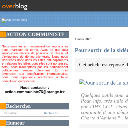
ACTION COMMUNISTE
1 mars 2026
Nous sommes un mouvement communiste au
Pour sortir de la sidé
sens marxiste du terme. Avec ce que cela
implique en matière de positions de classe et
d'exigences de démocratie vraie. Nous nous
inscrivons donc dans les luttes anti-capitalistes
et relayons les idées dont elles sont porteuses.
Cet article est reposté
Ainsi, nous n'acceptons pas les combinaisont
politiciennes venues d'en-haut. Et, très
favorables aux coopérations internationales,
nous nous opposons résolument à toute
constitution européenne.
Nous contacter :
action.communiste76@orange.fr>
Quelques outils pour a
Pour info, très utile 
Rechercher
par l'IHS CGT. Dans ce
continuité d’une déma
Charte d’Amiens ” , le
Humeur