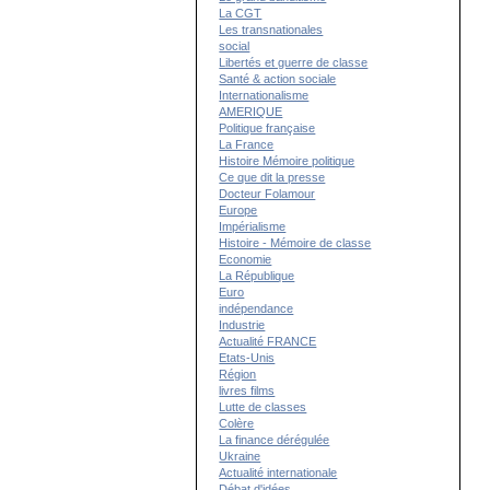
La CGT
Les transnationales
social
Libertés et guerre de classe
Santé & action sociale
Internationalisme
AMERIQUE
Politique française
La France
Histoire Mémoire politique
Ce que dit la presse
Docteur Folamour
Europe
Impérialisme
Histoire - Mémoire de classe
Economie
La République
Euro
indépendance
Industrie
Actualité FRANCE
Etats-Unis
Région
livres films
Lutte de classes
Colère
La finance dérégulée
Ukraine
Actualité internationale
Débat d'idées