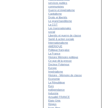
services publics
communistes
Guerre et impérialisme
Capitalisme
Droits et libertés
Le grand banditisme
La CGT
Les transnationales
social
Libertés et guerre de classe
Santé & action sociale
Internationalisme
AMERIQUE
Politique française
La France
Histoire Mémoire politique
Ce que dit la presse
Docteur Folamour
Europe
Impérialisme
Histoire - Mémoire de classe
Economie
La République
Euro
indépendance
Industrie
Actualité FRANCE
Etats-Unis
Région
livres films