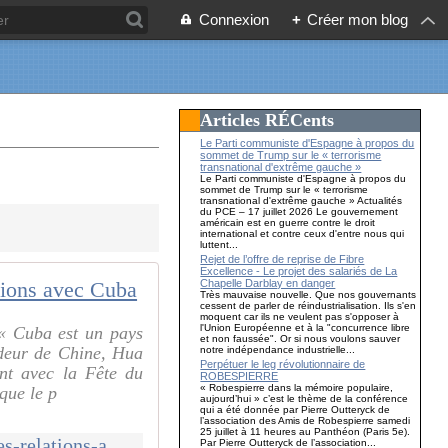
Connexion
+
Créer mon blog
Articles RÉCents
Le Parti communiste d'Espagne à propos du
sommet de Trump sur le « terrorisme
transnational d'extrême gauche »
Le Parti communiste d'Espagne à propos du
sommet de Trump sur le « terrorisme
transnational d'extrême gauche » Actualités
du PCE – 17 juillet 2026 Le gouvernement
américain est en guerre contre le droit
international et contre ceux d'entre nous qui
luttent...
Rejet de l’offre de reprise de Fibre
Excellence - Le projet des salariés de La
Chapelle Darblay en danger
tions avec Cuba
Très mauvaise nouvelle. Que nos gouvernants
cessent de parler de réindustrialisation. Ils s'en
moquent car ils ne veulent pas s'opposer à
l'Union Européenne et à la "concurrence libre
« Cuba est un pays
et non faussée". Or si nous voulons sauver
adeur de Chine, Hua
notre indépendance industrielle...
Perpétuer le leg révolutionnaire de
ant avec la Fête du
ROBESPIERRE
« Robespierre dans la mémoire populaire,
que le p
aujourd’hui » c’est le thème de la conférence
qui a été donnée par Pierre Outteryck de
l’association des Amis de Robespierre samedi
25 juillet à 11 heures au Panthéon (Paris 5e).
http://mouvementcommuniste.over-blog.com/2026/02/la-chine-renforce-ses-relations-avec-cuba.html
Par Pierre Outteryck de l’association...