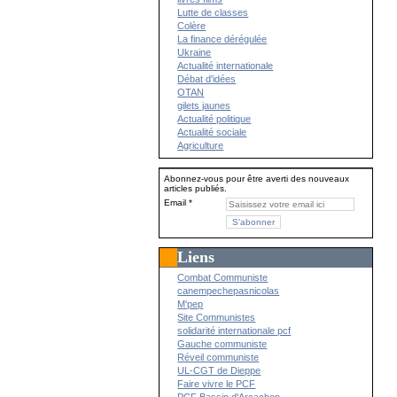
Lutte de classes
Colère
La finance dérégulée
Ukraine
Actualité internationale
Débat d'idées
OTAN
gilets jaunes
Actualité politique
Actualité sociale
Agriculture
Abonnez-vous pour être averti des nouveaux
articles publiés.
Email
Liens
Combat Communiste
canempechepasnicolas
M'pep
Site Communistes
solidarité internationale pcf
Gauche communiste
Réveil communiste
UL-CGT de Dieppe
Faire vivre le PCF
PCF Bassin d'Arcachon