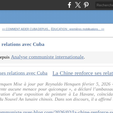
<< COMMENT AIDER CUBA DEPUIS...
ÉDUCATION : premières mobilisations... >>
 relations avec Cuba
Analyse communiste internationale
 depuis
.
La Chine renforce ses rela
enquen Mise à jour par Reynaldo Henquen février 5, 2026 
ésente aucune menace pour quiconque », a déclaré l’ambass
uration d’une exposition de peinture à La Havane, coïncid
du Nouvel An lunaire chinois. Dans son discours, il a affirmé 