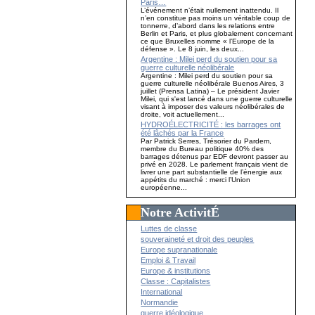
Paris…
L’événement n’était nullement inattendu. Il
n’en constitue pas moins un véritable coup de
tonnerre, d’abord dans les relations entre
Berlin et Paris, et plus globalement concernant
ce que Bruxelles nomme « l’Europe de la
défense ». Le 8 juin, les deux...
Argentine : Milei perd du soutien pour sa
guerre culturelle néolibérale
Argentine : Milei perd du soutien pour sa
guerre culturelle néolibérale Buenos Aires, 3
juillet (Prensa Latina) – Le président Javier
Milei, qui s'est lancé dans une guerre culturelle
visant à imposer des valeurs néolibérales de
droite, voit actuellement...
HYDROÉLECTRICITÉ : les barrages ont
été lâchés par la France
Par Patrick Serres, Trésorier du Pardem,
membre du Bureau politique 40% des
barrages détenus par EDF devront passer au
privé en 2028. Le parlement français vient de
livrer une part substantielle de l’énergie aux
appétits du marché : merci l’Union
européenne...
Notre ActivitÉ
Luttes de classe
souveraineté et droit des peuples
Europe supranationale
Emploi & Travail
Europe & institutions
Classe : Capitalistes
International
Normandie
guerre idéologique