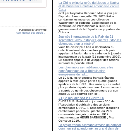
La Chine exige la levée du blocus unilatéral
et de l’ingérence militaire américaine contre
Cuba
écrit par Reynaldo Henquen Mise à jour par
Reynaldo Henquen juillet 20, 2026 Pékin
condamne les mesures coercitives de
Washington et soutient l’appel massif de la
communauté internationale à l’ONU Le
gouvernement de la République populaire de
Published by anonyme
Chine a...
commenter cet article
…
Journée internationale de la Paix du 21
septembre 2026 : “stop les guerres, stop les
violences, stop la misère”
Vous trouverez plus bas la déclaration du
collectif national des marches pour la paix
appelant à l'action dans le cadre de la journée
internationale de la paix (21 septembre 2026).
Le collectif appelle à développer des actions
sur toute la période allant...
Les cheminots se mobilisent contre les
conséquences de la libéralisation
européenne du rail…
Le 10 juin, les cheminots français étaient
appelés à faire grève par les quatre grands
syndicats de la SNCF. Une unité qui ne s’était
plus produite depuis deux ans. Le mouvement
a surpris de nombreux observateurs par son
ampleur. Et il pourrait bien se...
« Que maudite soit la Guerre ! »
CI-DESSUS: Publication ( années 30 ) de
l'Association républicaine des anciens
combattants ( ARAC ) , association d'anciens
combattants pacifistes , proche du Parti
communiste français , créée en 1917 ,
notamment par HENRI BARBUSSE , Prix
Goncourt 1916...
Le projet franco-allemand d’avion de combat
commun est abandonné, au grand dam de