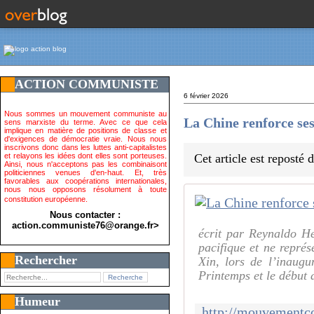
ACTION COMMUNISTE
6 février 2026
Nous sommes un mouvement communiste au
La Chine renforce ses
sens marxiste du terme. Avec ce que cela
implique en matière de positions de classe et
d'exigences de démocratie vraie. Nous nous
inscrivons donc dans les luttes anti-capitalistes
et relayons les idées dont elles sont porteuses.
Cet article est reposté
Ainsi, nous n'acceptons pas les combinaisont
politiciennes venues d'en-haut. Et, très
favorables aux coopérations internationales,
nous nous opposons résolument à toute
constitution européenne.
Nous contacter :
action.communiste76@orange.fr>
écrit par Reynaldo H
pacifique et ne repr
Rechercher
Xin, lors de l’inaug
Printemps et le début 
Humeur