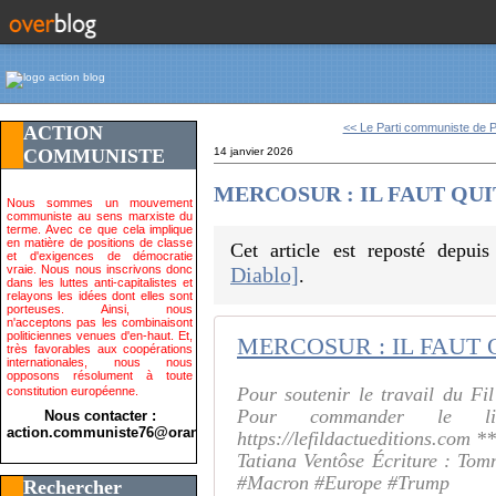
<< Le Parti communiste de P
ACTION
COMMUNISTE
14 janvier 2026
MERCOSUR : IL FAUT QU
Nous sommes un mouvement
communiste au sens marxiste du
terme. Avec ce que cela implique
en matière de positions de classe
Cet article est reposté depui
et d'exigences de démocratie
vraie. Nous nous inscrivons donc
Diablo]
.
dans les luttes anti-capitalistes et
relayons les idées dont elles sont
porteuses. Ainsi, nous
n'acceptons pas les combinaisont
politiciennes venues d'en-haut. Et,
très favorables aux coopérations
internationales, nous nous
opposons résolument à toute
Pour soutenir le travail du Fil 
constitution européenne.
Pour commander le l
Nous contacter :
action.communiste76@orange.fr>
https://lefildactueditions.com *
Tatiana Ventôse Écriture : Tom
#Macron #Europe #Trump
Rechercher