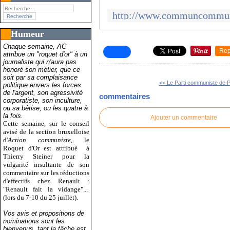
Humeur
Chaque semaine, AC
Rep
attribue un "roquet d'or" à un
journaliste qui n'aura pas
honoré son métier, que ce
soit par sa complaisance
<< Le Parti communiste de P
politique envers les forces
de l'argent, son agressivité
commentaires
corporatiste, son inculture,
ou sa bêtise, ou les quatre à
la fois.
Ajouter un commentaire
Cette semaine, sur le conseil
avisé de la section bruxelloise
d'
Action communiste
, le
Roquet d'Or est attribué
à
Thierry Steiner pour la
vulgarité insultante de son
commentaire sur les réductions
d'effectifs chez Renault :
"Renault fait la vidange"...
(lors du 7-10 du 25 juillet).
Vos avis et propositions de
nominations sont les
bienvenus, tant la tâche est