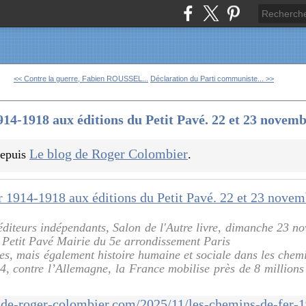
<< Contre la guerre, Fabien ROUSSEL...
Déclaration du Parti communiste... >>
14-1918 aux éditions du Petit Pavé. 22 et 23 novem
Le blog de Roger Colombier
 depuis
.
éditeurs indépendants, Salon de l'Autre livre, dimanche 23 
 Petit Pavé Mairie du 5e arrondissement Paris
rtes, mais également histoire humaine et sociale dans les chem
4, contre l’Allemagne, la France mobilise près de 8 million