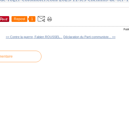
Repost
1
Publ
<< Contre la guerre, Fabien ROUSSEL...
Déclaration du Parti communiste... >>
mentaire