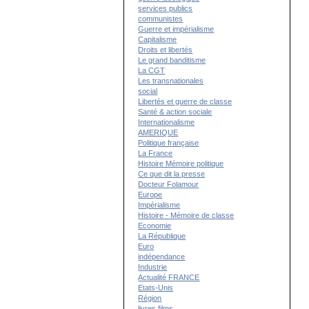
services publics
communistes
Guerre et impérialisme
Capitalisme
Droits et libertés
Le grand banditisme
La CGT
Les transnationales
social
Libertés et guerre de classe
Santé & action sociale
Internationalisme
AMERIQUE
Politique française
La France
Histoire Mémoire politique
Ce que dit la presse
Docteur Folamour
Europe
Impérialisme
Histoire - Mémoire de classe
Economie
La République
Euro
indépendance
Industrie
Actualité FRANCE
Etats-Unis
Région
livres films