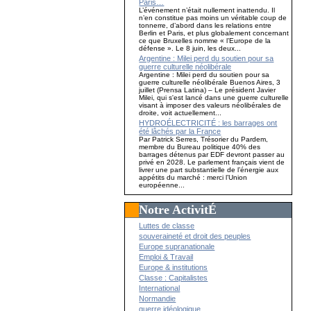
Paris…
L’événement n’était nullement inattendu. Il
n’en constitue pas moins un véritable coup de
tonnerre, d’abord dans les relations entre
Berlin et Paris, et plus globalement concernant
ce que Bruxelles nomme « l’Europe de la
défense ». Le 8 juin, les deux...
Argentine : Milei perd du soutien pour sa
guerre culturelle néolibérale
Argentine : Milei perd du soutien pour sa
guerre culturelle néolibérale Buenos Aires, 3
juillet (Prensa Latina) – Le président Javier
Milei, qui s'est lancé dans une guerre culturelle
visant à imposer des valeurs néolibérales de
droite, voit actuellement...
HYDROÉLECTRICITÉ : les barrages ont
été lâchés par la France
Par Patrick Serres, Trésorier du Pardem,
membre du Bureau politique 40% des
barrages détenus par EDF devront passer au
privé en 2028. Le parlement français vient de
livrer une part substantielle de l’énergie aux
appétits du marché : merci l’Union
européenne...
Notre ActivitÉ
Luttes de classe
souveraineté et droit des peuples
Europe supranationale
Emploi & Travail
Europe & institutions
Classe : Capitalistes
International
Normandie
guerre idéologique