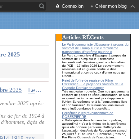
Connexion
+
Créer mon blog
Articles RÉCents
Le Parti communiste d'Espagne à propos du
sommet de Trump sur le « terrorisme
transnational d'extrême gauche »
bre 2025
Le Parti communiste d'Espagne à propos du
sommet de Trump sur le « terrorisme
transnational d'extrême gauche » Actualités
du PCE – 17 juillet 2026 Le gouvernement
américain est en guerre contre le droit
international et contre ceux d'entre nous qui
luttent...
Rejet de l’offre de reprise de Fibre
Excellence - Le projet des salariés de La
Chapelle Darblay en danger
Les Chemins de fer 1914-1918 aux éditions du Petit Pavé. 22 et 23 novembre 2025
Très mauvaise nouvelle. Que nos gouvernants
cessent de parler de réindustrialisation. Ils s'en
moquent car ils ne veulent pas s'opposer à
l'Union Européenne et à la "concurrence libre
novembre 2025 après-
et non faussée". Or si nous voulons sauver
notre indépendance industrielle...
Perpétuer le leg révolutionnaire de
ins de fer de 1914 à
ROBESPIERRE
« Robespierre dans la mémoire populaire,
s d’hommes, âgés de
aujourd’hui » c’est le thème de la conférence
qui a été donnée par Pierre Outteryck de
l’association des Amis de Robespierre samedi
25 juillet à 11 heures au Panthéon (Paris 5e).
http://www.le-blog-de-roger-colombier.com/2025/11/les-chemins-de-fer-1914-1918-aux-editions-du-petit-pave.novembre-2025.html
Par Pierre Outteryck de l’association...