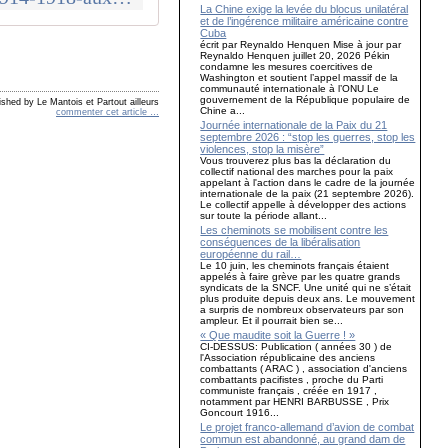
La Chine exige la levée du blocus unilatéral
et de l’ingérence militaire américaine contre
Cuba
écrit par Reynaldo Henquen Mise à jour par
Reynaldo Henquen juillet 20, 2026 Pékin
condamne les mesures coercitives de
Washington et soutient l’appel massif de la
communauté internationale à l’ONU Le
gouvernement de la République populaire de
ished by Le Mantois et Partout ailleurs
Chine a...
commenter cet article
…
Journée internationale de la Paix du 21
septembre 2026 : “stop les guerres, stop les
violences, stop la misère”
Vous trouverez plus bas la déclaration du
collectif national des marches pour la paix
appelant à l'action dans le cadre de la journée
internationale de la paix (21 septembre 2026).
Le collectif appelle à développer des actions
sur toute la période allant...
Les cheminots se mobilisent contre les
conséquences de la libéralisation
européenne du rail…
Le 10 juin, les cheminots français étaient
appelés à faire grève par les quatre grands
syndicats de la SNCF. Une unité qui ne s’était
plus produite depuis deux ans. Le mouvement
a surpris de nombreux observateurs par son
ampleur. Et il pourrait bien se...
« Que maudite soit la Guerre ! »
CI-DESSUS: Publication ( années 30 ) de
l'Association républicaine des anciens
combattants ( ARAC ) , association d'anciens
combattants pacifistes , proche du Parti
communiste français , créée en 1917 ,
notamment par HENRI BARBUSSE , Prix
Goncourt 1916...
Le projet franco-allemand d’avion de combat
commun est abandonné, au grand dam de