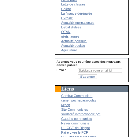
Lutte de classes
Colère
La finance dérégulée
Ukraine
Actualité internationale
Débat d'idées
OTAN
gilets jaunes
Actualité politique
Actualité sociale
Agriculture
Abonnez-vous pour être averti des nouveaux
articles publiés.
Email
Liens
Combat Communiste
canempechepasnicolas
M'pep
Site Communistes
solidarité internationale pcf
Gauche communiste
Réveil communiste
UL-CGT de Dieppe
Faire vivre le PCF
PCF Bassin d'Arcachon