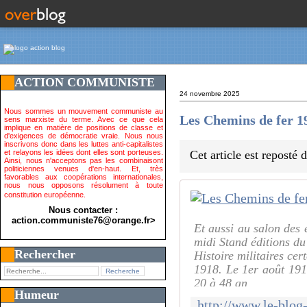
ACTION COMMUNISTE
24 novembre 2025
Nous sommes un mouvement communiste au
Les Chemins de fer 19
sens marxiste du terme. Avec ce que cela
implique en matière de positions de classe et
d'exigences de démocratie vraie. Nous nous
inscrivons donc dans les luttes anti-capitalistes
et relayons les idées dont elles sont porteuses.
Cet article est reposté
Ainsi, nous n'acceptons pas les combinaisont
politiciennes venues d'en-haut. Et, très
favorables aux coopérations internationales,
nous nous opposons résolument à toute
constitution européenne.
Nous contacter :
action.communiste76@orange.fr>
Et aussi au salon des 
midi Stand éditions du
Rechercher
Histoire militaires ce
1918. Le 1er août 191
20 à 48 an
Humeur