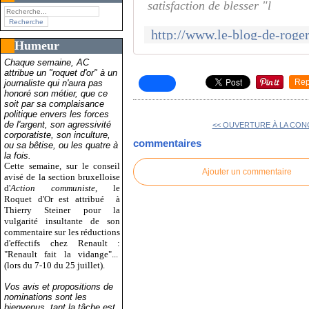
satisfaction de blesser "l
Humeur
Chaque semaine, AC
attribue un "roquet d'or" à un
Rep
journaliste qui n'aura pas
honoré son métier, que ce
soit par sa complaisance
politique envers les forces
de l'argent, son agressivité
<< OUVERTURE À LA CON
corporatiste, son inculture,
commentaires
ou sa bêtise, ou les quatre à
la fois.
Cette semaine, sur le conseil
Ajouter un commentaire
avisé de la section bruxelloise
d'
Action communiste
, le
Roquet d'Or est attribué
à
Thierry Steiner pour la
vulgarité insultante de son
commentaire sur les réductions
d'effectifs chez Renault :
"Renault fait la vidange"...
(lors du 7-10 du 25 juillet).
Vos avis et propositions de
nominations sont les
bienvenus, tant la tâche est