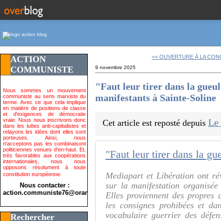
<< OUVERTURE À LA CON
ACTION
COMMUNISTE
9 novembre 2025
"Faut leur tirer dans la gueu
Nous sommes un mouvement
manifestants à Sainte-Soline
communiste au sens marxiste du
terme. Avec ce que cela implique
en matière de positions de classe
et d'exigences de démocratie
vraie. Nous nous inscrivons donc
Le
Cet article est reposté depuis
dans les luttes anti-capitalistes et
relayons les idées dont elles sont
porteuses. Ainsi, nous
n'acceptons pas les combinaisont
politiciennes venues d'en-haut. Et,
très favorables aux coopérations
internationales, nous nous
opposons résolument à toute
Mediapart et Libération ont r
constitution européenne.
sur la manifestation organisée
Nous contacter :
action.communiste76@orange.fr>
Elles proviennent des propres 
les consignes prohibées et da
vocabulaire guerrier des défens
Rechercher