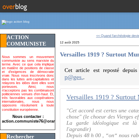
<< Quand l’archéologie devie
ACTION
COMMUNISTE
12 août 2025
Versailles 1919 ? Surtout Mu
Nous sommes un mouvement
communiste au sens marxiste du
terme. Avec ce que cela implique
en matière de positions de classe
Cet article est reposté depui
et d'exigences de démocratie
vraie. Nous nous inscrivons donc
p@ges.
.
dans les luttes anti-capitalistes et
relayons les idées dont elles sont
porteuses. Ainsi, nous
n'acceptons pas les combinaisont
politiciennes venues d'en-haut. Et,
Versailles 1919 ? Surtout
très favorables aux coopérations
internationales, nous nous
opposons résolument à toute
"Cet accord est certes une cata
constitution européenne.
chose" (le choeur des Vierges e
Nous contacter :
action.communiste76@orange.fr>
La garde idéologique est là 
l'agrandir)
Depuis 48 h 00 , “on“ nous rabat
Rechercher