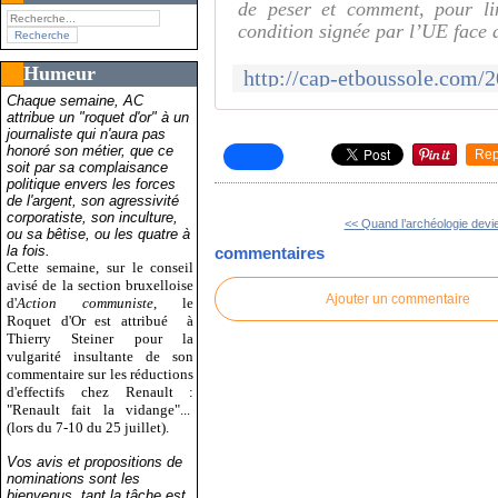
de peser et comment, pour lim
condition signée par l’UE face
Humeur
Chaque semaine, AC
attribue un "roquet d'or" à un
journaliste qui n'aura pas
honoré son métier, que ce
Rep
soit par sa complaisance
politique envers les forces
de l'argent, son agressivité
corporatiste, son inculture,
<< Quand l’archéologie devie
ou sa bêtise, ou les quatre à
la fois.
commentaires
Cette semaine, sur le conseil
avisé de la section bruxelloise
Ajouter un commentaire
d'
Action communiste
, le
Roquet d'Or est attribué
à
Thierry Steiner pour la
vulgarité insultante de son
commentaire sur les réductions
d'effectifs chez Renault :
"Renault fait la vidange"...
(lors du 7-10 du 25 juillet).
Vos avis et propositions de
nominations sont les
bienvenus, tant la tâche est