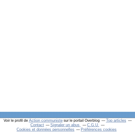
Action communiste
Top articles
Voir le profil de
sur le portail Overblog
Contact
Signaler un abus
C.G.U.
Cookies et données personnelles
Préférences cookies