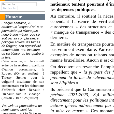
nationaux tentent pourtant d’i
les dépenses publiques.
Au contraire, il soutient la néces
Humeur
cependant l’absence de vérifica
Chaque semaine, AC
européennes » des structures et 
attribue un "roquet d'or" à un
journaliste qui n'aura pas
« manque de transparence » des c
honoré son métier, que ce
dernières.
soit par sa complaisance
politique envers les forces
En matière de transparence pourta
de l'argent, son agressivité
pas vraiment exemplaire. Par exem
corporatiste, son inculture,
ou sa bêtise, ou les quatre à
exemples de noms ou raisons soci
la fois.
manne bruxelloise. Aucun n’est ci
Cette semaine, sur le conseil
avisé de la section bruxelloise
On découvre en revanche l’ampleu
d'
Action communiste
, le
rappellent que «
la plupart des
Roquet d'Or est attribué
à
prennent la forme de subventions 
Thierry Steiner pour la
vulgarité insultante de son
sont éligibles
».
commentaire sur les réductions
Ils précisent que la Commission
d'effectifs chez Renault :
"Renault fait la vidange"...
période 2021-2023, 3,4 milli
(lors du 7-10 du 25 juillet).
directement pour les politiques in
actions gérées indirectement par 
Vos avis et propositions de
nominations sont les
la mise en œuvre
». Ces montan
bienvenus, tant la tâche est