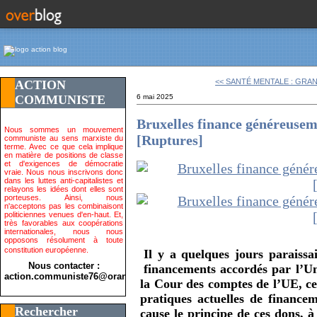
<< SANTÉ MENTALE : GRAN
ACTION
COMMUNISTE
6 mai 2025
Bruxelles finance généreuse
Nous sommes un mouvement
[Ruptures]
communiste au sens marxiste du
terme. Avec ce que cela implique
en matière de positions de classe
et d'exigences de démocratie
vraie. Nous nous inscrivons donc
dans les luttes anti-capitalistes et
relayons les idées dont elles sont
porteuses. Ainsi, nous
n'acceptons pas les combinaisont
politiciennes venues d'en-haut. Et,
très favorables aux coopérations
internationales, nous nous
opposons résolument à toute
constitution européenne.
Il y a quelques jours paraissa
Nous contacter :
financements accordés par l’U
action.communiste76@orange.fr>
la Cour des comptes de l’UE, c
pratiques actuelles de finance
Rechercher
cause le principe de ces dons, 