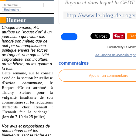
Bayrou et dans lequel la CFDT 
Humeur
Chaque semaine, AC
attribue un "roquet d'or" à un
Rep
journaliste qui n'aura pas
honoré son métier, que ce
soit par sa complaisance
Published by Le Mantoi
politique envers les forces
de l'argent, son agressivité
<< Cubana de Aviación repr
corporatiste, son inculture,
commentaires
ou sa bêtise, ou les quatre à
la fois.
Cette semaine, sur le conseil
Ajouter un commentaire
avisé de la section bruxelloise
d'
Action communiste
, le
Roquet d'Or est attribué
à
Thierry Steiner pour la
vulgarité insultante de son
commentaire sur les réductions
d'effectifs chez Renault :
"Renault fait la vidange"...
(lors du 7-10 du 25 juillet).
Vos avis et propositions de
nominations sont les
bienvenus, tant la tâche est