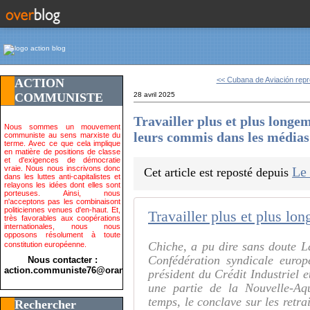
<< Cubana de Aviación repr
ACTION
COMMUNISTE
28 avril 2025
Travailler plus et plus longem
Nous sommes un mouvement
leurs commis dans les média
communiste au sens marxiste du
terme. Avec ce que cela implique
en matière de positions de classe
et d'exigences de démocratie
vraie. Nous nous inscrivons donc
Le
Cet article est reposté depuis
dans les luttes anti-capitalistes et
relayons les idées dont elles sont
porteuses. Ainsi, nous
n'acceptons pas les combinaisont
politiciennes venues d'en-haut. Et,
très favorables aux coopérations
internationales, nous nous
opposons résolument à toute
Chiche, a pu dire sans doute L
constitution européenne.
Confédération syndicale europ
Nous contacter :
action.communiste76@orange.fr>
président du Crédit Industriel 
une partie de la Nouvelle-Aq
temps, le conclave sur les retr
Rechercher