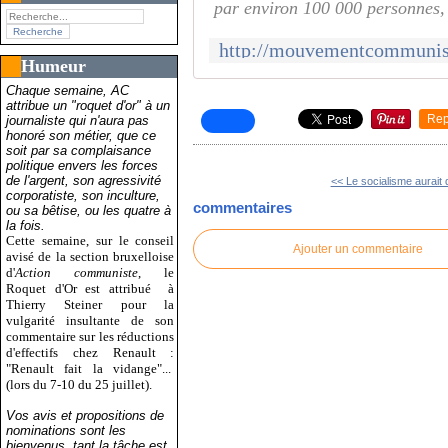
par environ 100 000 personnes,
Humeur
Chaque semaine, AC
attribue un "roquet d'or" à un
Rep
journaliste qui n'aura pas
honoré son métier, que ce
soit par sa complaisance
politique envers les forces
de l'argent, son agressivité
<< Le socialisme aurait 
corporatiste, son inculture,
commentaires
ou sa bêtise, ou les quatre à
la fois.
Cette semaine, sur le conseil
Ajouter un commentaire
avisé de la section bruxelloise
d'
Action communiste
, le
Roquet d'Or est attribué
à
Thierry Steiner pour la
vulgarité insultante de son
commentaire sur les réductions
d'effectifs chez Renault :
"Renault fait la vidange"...
(lors du 7-10 du 25 juillet).
Vos avis et propositions de
nominations sont les
bienvenus, tant la tâche est