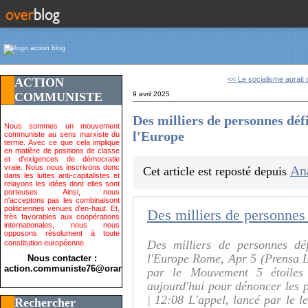
<< Le socialisme aurait 
ACTION
COMMUNISTE
9 avril 2025
Des milliers de personnes déf
Nous sommes un mouvement
l'Europe
communiste au sens marxiste du
terme. Avec ce que cela implique
en matière de positions de classe
et d'exigences de démocratie
vraie. Nous nous inscrivons donc
An
Cet article est reposté depuis
dans les luttes anti-capitalistes et
relayons les idées dont elles sont
porteuses. Ainsi, nous
n'acceptons pas les combinaisont
politiciennes venues d'en-haut. Et,
très favorables aux coopérations
internationales, nous nous
opposons résolument à toute
Des milliers de personnes déf
constitution européenne.
l'Europe Rome, Apr 5 (Prensa L
Nous contacter :
action.communiste76@orange.fr>
par le Mouvement 5 étoiles
aujourd'hui pour dénoncer les 
| 12:08 L'appel, lancé par le 
Rechercher