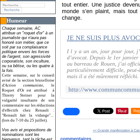
tout entier. Une justice devenu
monde s’en plaint, mais tou
change.
Humeur
Chaque semaine, AC
attribue un "roquet d'or" à un
JE NE SUIS PLUS AVOCAT
journaliste qui n'aura pas
honoré son métier, que ce
soit par sa complaisance
I l y a un an, jour pour jour, j
politique envers les forces
de l'argent, son agressivité
d’avocat. Depuis le 1er janvier 
corporatiste, son inculture,
au barreau de Rouen, j’ai offici
ou sa bêtise, ou les quatre à
particulièrement difficile, peut-
la fois.
Cette semaine, sur le conseil
mais il a été mûrement réfléchi. 
avisé de la section bruxelloise
d'
Action communiste
, le
Roquet d'Or est attribué
à
Thierry Steiner pour la
vulgarité insultante de son
commentaire sur les réductions
d'effectifs chez Renault :
Rep
"Renault fait la vidange"...
(lors du 7-10 du 25 juillet).
Vos avis et propositions de
<< Grande manifestation à Car
nominations sont les
commentaires
bienvenus, tant la tâche est