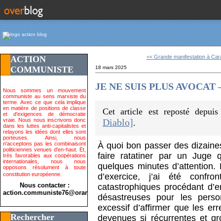
<< Grande manifestation à Car
ACTION
COMMUNISTE
18 mars 2025
JE NE SUIS PLUS AVOCAT – U
Nous sommes un mouvement
communiste au sens marxiste du
terme. Avec ce que cela implique
en matière de positions de classe
Cet article est reposté depui
et d'exigences de démocratie
vraie. Nous nous inscrivons donc
Diablo]
.
dans les luttes anti-capitalistes et
relayons les idées dont elles sont
porteuses. Ainsi, nous
n'acceptons pas les combinaisont
À quoi bon passer des dizaines
politiciennes venues d'en-haut. Et,
faire ratatiner par un Juge 
très favorables aux coopérations
internationales, nous nous
quelques minutes d’attention
opposons résolument à toute
constitution européenne.
d’exercice, j’ai été confro
Nous contacter :
catastrophiques procédant d’
action.communiste76@orange.fr>
désastreuses pour les perso
excessif d’affirmer que les err
Rechercher
devenues si récurrentes et gr