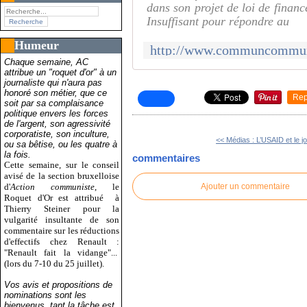
dans son projet de loi de finan
Insuffisant pour répondre au
Humeur
Chaque semaine, AC
attribue un "roquet d'or" à un
journaliste qui n'aura pas
honoré son métier, que ce
Rep
soit par sa complaisance
politique envers les forces
de l'argent, son agressivité
corporatiste, son inculture,
<< Médias : L’USAID et le jo
ou sa bêtise, ou les quatre à
la fois.
commentaires
Cette semaine, sur le conseil
avisé de la section bruxelloise
d'
Action communiste
, le
Ajouter un commentaire
Roquet d'Or est attribué
à
Thierry Steiner pour la
vulgarité insultante de son
commentaire sur les réductions
d'effectifs chez Renault :
"Renault fait la vidange"...
(lors du 7-10 du 25 juillet).
Vos avis et propositions de
nominations sont les
bienvenus, tant la tâche est