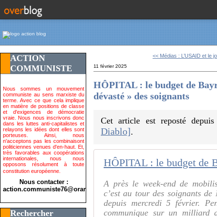
<< Médias : L’USAID et le jo
ACTION
COMMUNISTE
11 février 2025
HÔPITAL : le budget de Bayro
Nous sommes un mouvement
dévasté » des soignants
communiste au sens marxiste du
terme. Avec ce que cela implique
en matière de positions de classe
et d'exigences de démocratie
vraie. Nous nous inscrivons donc
Cet article est reposté depui
dans les luttes anti-capitalistes et
Diablo]
relayons les idées dont elles sont
.
porteuses. Ainsi, nous
n'acceptons pas les combinaisont
politiciennes venues d'en-haut. Et,
très favorables aux coopérations
internationales, nous nous
opposons résolument à toute
constitution européenne.
Nous contacter :
A près le week-end de mobilis
action.communiste76@orange.fr>
c’est au tour des soignants de 
depuis mercredi 5 février. P
communique sur un milliard d
Rechercher