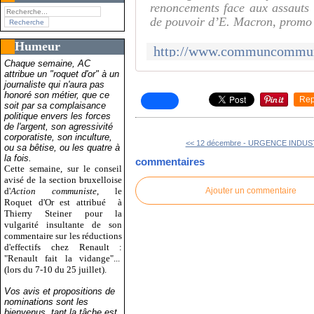
renoncements face aux assauts 
de pouvoir d’E. Macron, promo
Humeur
Chaque semaine, AC
attribue un "roquet d'or" à un
journaliste qui n'aura pas
honoré son métier, que ce
Rep
soit par sa complaisance
politique envers les forces
de l'argent, son agressivité
corporatiste, son inculture,
<< 12 décembre - URGENCE INDUST
ou sa bêtise, ou les quatre à
la fois.
commentaires
Cette semaine, sur le conseil
avisé de la section bruxelloise
d'
Action communiste
, le
Ajouter un commentaire
Roquet d'Or est attribué
à
Thierry Steiner pour la
vulgarité insultante de son
commentaire sur les réductions
d'effectifs chez Renault :
"Renault fait la vidange"...
(lors du 7-10 du 25 juillet).
Vos avis et propositions de
nominations sont les
bienvenus, tant la tâche est