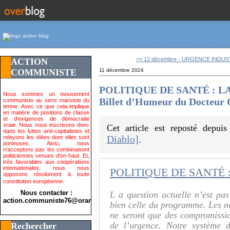
<< 12 décembre - URGENCE INDUST
ACTION
COMMUNISTE
11 décembre 2024
POLITIQUE DE SANTÉ : L
Nous sommes un mouvement
Billet d’Humeur du Docteur
communiste au sens marxiste du
terme. Avec ce que cela implique
en matière de positions de classe
et d'exigences de démocratie
vraie. Nous nous inscrivons donc
Cet article est reposté depui
dans les luttes anti-capitalistes et
Diablo]
relayons les idées dont elles sont
.
porteuses. Ainsi, nous
n'acceptons pas les combinaisont
politiciennes venues d'en-haut. Et,
très favorables aux coopérations
internationales, nous nous
opposons résolument à toute
constitution européenne.
Nous contacter :
L a question actuelle n’est pa
action.communiste76@orange.fr>
bien celle du programme. Les n
ne seront que des compromissio
de l’urgence. Notre système 
Rechercher