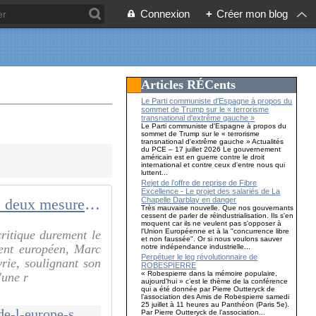
Connexion
+
Créer mon blog
Articles RÉCents
Le Parti communiste d'Espagne à propos du
sommet de Trump sur le « terrorisme
transnational d'extrême gauche »
Le Parti communiste d'Espagne à propos du
sommet de Trump sur le « terrorisme
transnational d'extrême gauche » Actualités
du PCE – 17 juillet 2026 Le gouvernement
américain est en guerre contre le droit
international et contre ceux d'entre nous qui
luttent...
Rejet de l’offre de reprise de Fibre
Excellence - Le projet des salariés de La
Chapelle Darblay en danger
Le deux poids deux mesures de l'EUROPE sur la SYRIE
Très mauvaise nouvelle. Que nos gouvernants
cessent de parler de réindustrialisation. Ils s'en
moquent car ils ne veulent pas s'opposer à
l'Union Européenne et à la "concurrence libre
ritique durement le
et non faussée". Or si nous voulons sauver
ent européen, Marc
notre indépendance industrielle...
Perpétuer le leg révolutionnaire de
rie, soulignant son
ROBESPIERRE
« Robespierre dans la mémoire populaire,
'une r
aujourd’hui » c’est le thème de la conférence
qui a été donnée par Pierre Outteryck de
l’association des Amis de Robespierre samedi
25 juillet à 11 heures au Panthéon (Paris 5e).
http://www.communcommune.com/2024/12/le-deux-poids-deux-mesures-de-l-europe-sur-la-syrie.html
Par Pierre Outteryck de l’association...