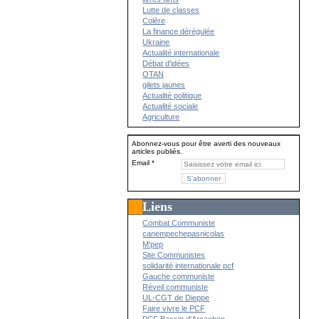
Lutte de classes
Colère
La finance dérégulée
Ukraine
Actualité internationale
Débat d'idées
OTAN
gilets jaunes
Actualité politique
Actualité sociale
Agriculture
Abonnez-vous pour être averti des nouveaux
articles publiés.
Email
Liens
Combat Communiste
canempechepasnicolas
M'pep
Site Communistes
solidarité internationale pcf
Gauche communiste
Réveil communiste
UL-CGT de Dieppe
Faire vivre le PCF
PCF Bassin d'Arcachon