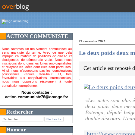
ACTION COMMUNISTE
21 décembre 2024
Nous sommes un mouvement communiste au
Le deux poids deux 
sens marxiste du terme. Avec ce que cela
implique en matière de positions de classe et
d'exigences de démocratie vraie. Nous nous
inscrivons donc dans les luttes anti-capitalistes
et relayons les idées dont elles sont porteuses.
Cet article est reposté
Ainsi, nous n'acceptons pas les combinaisont
politiciennes venues d'en-haut. Et, très
favorables aux coopérations internationales,
nous nous opposons résolument à toute
constitution européenne.
Nous contacter :
action.communiste76@orange.fr>
«Les actes sont plus 
deux poids deux mesu
Rechercher
Botenga, député belge
double discours. L'eu
Humeur