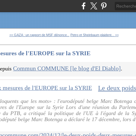
<< GAZA : un rapport de MSF dénonce...
Petro et Sheinbaum plaident... >>
mesures de l'EUROPE sur la SYRIE
Commun COMMUNE [le blog d'El Diablo]
 depuis
.
éloquents que les mots» : l'eurodéputé belge Marc Botenga c
res de l'Europe sur la Syrie Lors d'une réunion du Parlem
 du PTB, a critiqué la politique de l'UE à l'égard de la Sy
rodéputé belge Marc Botenga a déclaré le 17 décembre, lors d