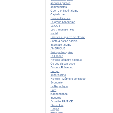
services publics
communistes
Guerre et impérialisme
Capitalisme
Droits et libertés
Le grand banditisme
La CGT
Les transnationales
social
Libertés et guerre de classe
Santé & action sociale
Internationalisme
AMERIQUE
Politique française
La France
Histoire Mémoire politique
Ce que dit la presse
Docteur Folamour
Europe
Impérialisme
Histoire - Mémoire de classe
Economie
La République
Euro
indépendance
Industrie
Actualité FRANCE
Etats-Unis
Région
livres films