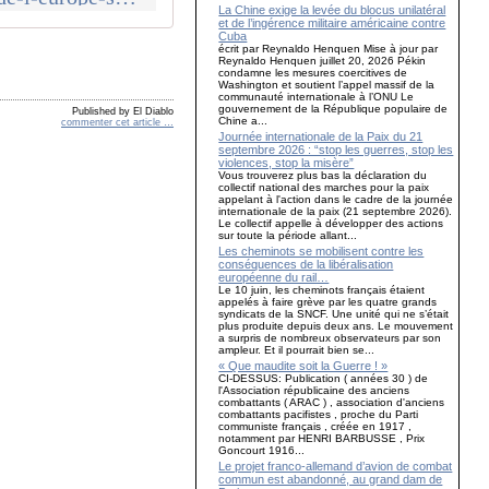
La Chine exige la levée du blocus unilatéral
et de l’ingérence militaire américaine contre
Cuba
écrit par Reynaldo Henquen Mise à jour par
Reynaldo Henquen juillet 20, 2026 Pékin
condamne les mesures coercitives de
Washington et soutient l’appel massif de la
communauté internationale à l’ONU Le
gouvernement de la République populaire de
Published by El Diablo
Chine a...
commenter cet article
…
Journée internationale de la Paix du 21
septembre 2026 : “stop les guerres, stop les
violences, stop la misère”
Vous trouverez plus bas la déclaration du
collectif national des marches pour la paix
appelant à l'action dans le cadre de la journée
internationale de la paix (21 septembre 2026).
Le collectif appelle à développer des actions
sur toute la période allant...
Les cheminots se mobilisent contre les
conséquences de la libéralisation
européenne du rail…
Le 10 juin, les cheminots français étaient
appelés à faire grève par les quatre grands
syndicats de la SNCF. Une unité qui ne s’était
plus produite depuis deux ans. Le mouvement
a surpris de nombreux observateurs par son
ampleur. Et il pourrait bien se...
« Que maudite soit la Guerre ! »
CI-DESSUS: Publication ( années 30 ) de
l'Association républicaine des anciens
combattants ( ARAC ) , association d'anciens
combattants pacifistes , proche du Parti
communiste français , créée en 1917 ,
notamment par HENRI BARBUSSE , Prix
Goncourt 1916...
Le projet franco-allemand d’avion de combat
commun est abandonné, au grand dam de