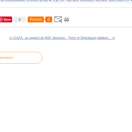
Save
0
Repost
0
<< GAZA : un rapport de MSF dénonce...
Petro et Sheinbaum plaident... >>
mentaire