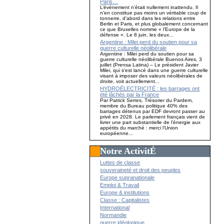
Paris…
L’événement n’était nullement inattendu. Il
n’en constitue pas moins un véritable coup de
tonnerre, d’abord dans les relations entre
Berlin et Paris, et plus globalement concernant
ce que Bruxelles nomme « l’Europe de la
défense ». Le 8 juin, les deux...
Argentine : Milei perd du soutien pour sa
guerre culturelle néolibérale
Argentine : Milei perd du soutien pour sa
guerre culturelle néolibérale Buenos Aires, 3
juillet (Prensa Latina) – Le président Javier
Milei, qui s'est lancé dans une guerre culturelle
visant à imposer des valeurs néolibérales de
droite, voit actuellement...
HYDROÉLECTRICITÉ : les barrages ont
été lâchés par la France
Par Patrick Serres, Trésorier du Pardem,
membre du Bureau politique 40% des
barrages détenus par EDF devront passer au
privé en 2028. Le parlement français vient de
livrer une part substantielle de l’énergie aux
appétits du marché : merci l’Union
européenne...
Notre ActivitÉ
Luttes de classe
souveraineté et droit des peuples
Europe supranationale
Emploi & Travail
Europe & institutions
Classe : Capitalistes
International
Normandie
guerre idéologique