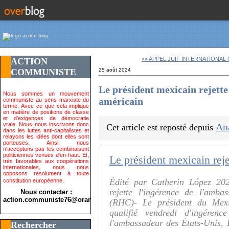
<< APPEL JUIF INTERNATIONAL 
ACTION
COMMUNISTE
25 août 2024
Le président mexicain rejette
Nous sommes un mouvement
américain
communiste au sens marxiste du
terme. Avec ce que cela implique
en matière de positions de classe
et d'exigences de démocratie
vraie. Nous nous inscrivons donc
An
Cet article est reposté depuis
dans les luttes anti-capitalistes et
relayons les idées dont elles sont
porteuses. Ainsi, nous
n'acceptons pas les combinaisont
politiciennes venues d'en-haut. Et,
très favorables aux coopérations
internationales, nous nous
opposons résolument à toute
Édité par Catherin López 202
constitution européenne.
rejette l'ingérence de l'amb
Nous contacter :
action.communiste76@orange.fr>
(RHC)- Le président du Mex
qualifié vendredi d'ingérenc
l'ambassadeur des États-Unis, 
Rechercher