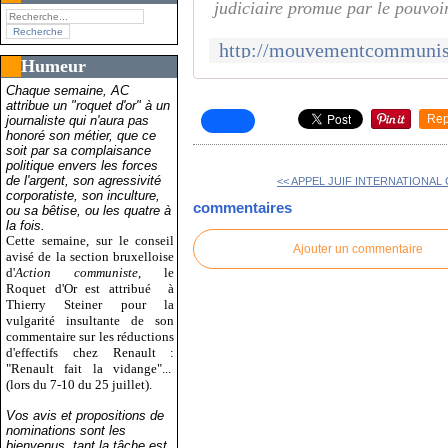
judiciaire promue par le pouvoir
Humeur
Chaque semaine, AC
attribue un "roquet d'or" à un
Rep
journaliste qui n'aura pas
honoré son métier, que ce
soit par sa complaisance
politique envers les forces
de l'argent, son agressivité
<< APPEL JUIF INTERNATIONAL 
corporatiste, son inculture,
commentaires
ou sa bêtise, ou les quatre à
la fois.
Cette semaine, sur le conseil
Ajouter un commentaire
avisé de la section bruxelloise
d'
Action communiste
, le
Roquet d'Or est attribué
à
Thierry Steiner pour la
vulgarité insultante de son
commentaire sur les réductions
d'effectifs chez Renault :
"Renault fait la vidange"...
(lors du 7-10 du 25 juillet).
Vos avis et propositions de
nominations sont les
bienvenus, tant la tâche est