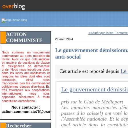
<< Amérique latine: Tentative
ACTION
COMMUNISTE
20 août 2024
Le gouvernement démissionna
Nous sommes un mouvement
anti-social
communiste au sens marxiste du
terme. Avec ce que cela implique
en matière de positions de classe
et d'exigences de démocratie
vraie. Nous nous inscrivons donc
Le
Cet article est reposté depuis
dans les luttes anti-capitalistes et
relayons les idées dont elles sont
porteuses. Ainsi, nous
n'acceptons pas les combinaisont
politiciennes venues d'en-haut. Et,
très favorables aux coopérations
internationales, nous nous
opposons résolument à toute
pris sur le Club de Médiapart
constitution européenne.
Les ministres macronistes démi
Nous contacter :
action.communiste76@orange.fr>
passez à la caisse!) ont voté l
l'Assemblée nationale. Et le dé
quel article dans la constitu
Rechercher