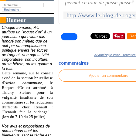
permet ce tour de passe-passe? E
Humeur
Chaque semaine, AC
attribue un "roquet d'or" à un
Rep
journaliste qui n'aura pas
honoré son métier, que ce
soit par sa complaisance
politique envers les forces
de l'argent, son agressivité
<< Amérique latine: Tentative
corporatiste, son inculture,
commentaires
ou sa bêtise, ou les quatre à
la fois.
Cette semaine, sur le conseil
Ajouter un commentaire
avisé de la section bruxelloise
d'
Action communiste
, le
Roquet d'Or est attribué
à
Thierry Steiner pour la
vulgarité insultante de son
commentaire sur les réductions
d'effectifs chez Renault :
"Renault fait la vidange"...
(lors du 7-10 du 25 juillet).
Vos avis et propositions de
nominations sont les
bienvenus, tant la tâche est