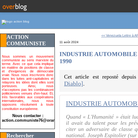
<< Venezuela Lettre à AR
ACTION
COMMUNISTE
11 août 2024
INDUSTRIE AUTOMOBILE : la
Nous sommes un mouvement
1990
communiste au sens marxiste du
terme. Avec ce que cela implique
en matière de positions de classe
et d'exigences de démocratie
vraie. Nous nous inscrivons donc
Cet article est reposté depui
dans les luttes anti-capitalistes et
Diablo]
relayons les idées dont elles sont
.
porteuses. Ainsi, nous
n'acceptons pas les combinaisont
politiciennes venues d'en-haut. Et,
très favorables aux coopérations
internationales, nous nous
opposons résolument à toute
constitution européenne.
Nous contacter :
Quand « L'Humanité » était luc
action.communiste76@orange.fr>
il avait du talent pour les pré
citer un adversaire de classe qu
national. Joseph Espitolier (su
Rechercher