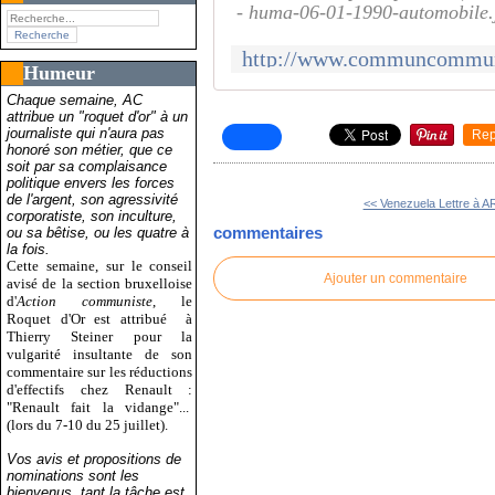
- huma-06-01-1990-automobile.
Humeur
Chaque semaine, AC
attribue un "roquet d'or" à un
journaliste qui n'aura pas
Rep
honoré son métier, que ce
soit par sa complaisance
politique envers les forces
de l'argent, son agressivité
<< Venezuela Lettre à AR
corporatiste, son inculture,
commentaires
ou sa bêtise, ou les quatre à
la fois.
Cette semaine, sur le conseil
Ajouter un commentaire
avisé de la section bruxelloise
d'
Action communiste
, le
Roquet d'Or est attribué
à
Thierry Steiner pour la
vulgarité insultante de son
commentaire sur les réductions
d'effectifs chez Renault :
"Renault fait la vidange"...
(lors du 7-10 du 25 juillet).
Vos avis et propositions de
nominations sont les
bienvenus, tant la tâche est