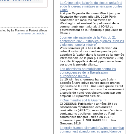
La Chine exige la levée du blocus unilatéral
et de l’ingérence militaire américaine contre
Cuba
écrit par Reynaldo Henquen Mise à jour par
Reynaldo Henquen juillet 20, 2026 Pékin
condamne les mesures coercitives de
Washington et soutient l’appel massif de la
communauté internationale à l’ONU Le
gouvernement de la République populaire de
ished by Le Mantois et Partout ailleurs
Chine a...
commenter cet article
…
Journée internationale de la Paix du 21
septembre 2026 : “stop les guerres, stop les
violences, stop la misère”
Vous trouverez plus bas la déclaration du
collectif national des marches pour la paix
appelant à l'action dans le cadre de la journée
internationale de la paix (21 septembre 2026).
Le collectif appelle à développer des actions
sur toute la période allant...
Les cheminots se mobilisent contre les
conséquences de la libéralisation
européenne du rail…
Le 10 juin, les cheminots français étaient
appelés à faire grève par les quatre grands
syndicats de la SNCF. Une unité qui ne s’était
plus produite depuis deux ans. Le mouvement
a surpris de nombreux observateurs par son
ampleur. Et il pourrait bien se...
« Que maudite soit la Guerre ! »
CI-DESSUS: Publication ( années 30 ) de
l'Association républicaine des anciens
combattants ( ARAC ) , association d'anciens
combattants pacifistes , proche du Parti
communiste français , créée en 1917 ,
notamment par HENRI BARBUSSE , Prix
Goncourt 1916...
Le projet franco-allemand d’avion de combat
commun est abandonné, au grand dam de