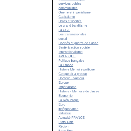
services publics
communistes
Guerre et impérialisme
Capitalisme
Droits et libertés
Le grand banditisme
La CGT
Les transnationales
social
Libertés et guerre de classe
Santé & action sociale
Internationalisme
AMERIQUE
Politique française
La France
Histoire Mémoire politique
Ce que dit la presse
Docteur Folamour
Europe
Impérialisme
Histoire - Mémoire de classe
Economie
La République
Euro
indépendance
Industrie
Actualité FRANCE
Etats-Unis
Région
livres films