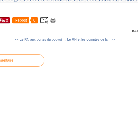
Repost
0
Publ
<< Le RN aux portes du pouvoir,...
Le RN et les comptes de la... >>
mentaire