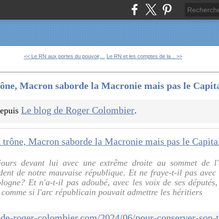
<< Le RN aux portes du pouvoir,...
Le RN et les comptes de la... >>
rône, Macron saborde la Macronie mais pas le Capit
Le blog de Roger Colombier
 depuis
.
jours devant lui avec une extrême droite au sommet de l'a
dent de notre mauvaise république. Et ne fraye-t-il pas avec 
Pologne? Et n'a-t-il pas adoubé, avec les voix de ses députés,
 comme si l'arc républicain pouvait admettre les héritiers