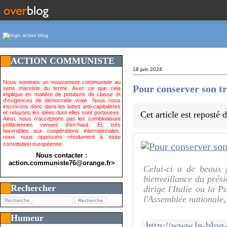
ACTION COMMUNISTE
18 juin 2024
Nous sommes un mouvement communiste au
Pour conserver son t
sens marxiste du terme. Avec ce que cela
implique en matière de positions de classe et
d'exigences de démocratie vraie. Nous nous
inscrivons donc dans les luttes anti-capitalistes
et relayons les idées dont elles sont porteuses.
Cet article est reposté
Ainsi, nous n'acceptons pas les combinaisont
politiciennes venues d'en-haut. Et, très
favorables aux coopérations internationales,
nous nous opposons résolument à toute
constitution européenne.
Nous contacter :
action.communiste76@orange.fr>
Celui-ci a de beaux 
bienveillance du prési
Rechercher
dirige l'Italie ou la 
l'Assemblée nationale,
Humeur