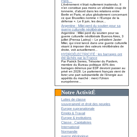
Paris…
L’événement n’était nullement inattendu. Il
n’en constitue pas moins un véritable coup de
tonnerre, d’abord dans les relations entre
Berlin et Paris, et plus globalement concernant
ce que Bruxelles nomme « l’Europe de la
défense ». Le 8 juin, les deux...
Argentine : Milei perd du soutien pour sa
guerre culturelle néolibérale
Argentine : Milei perd du soutien pour sa
guerre culturelle néolibérale Buenos Aires, 3
juillet (Prensa Latina) – Le président Javier
Milei, qui s'est lancé dans une guerre culturelle
visant à imposer des valeurs néolibérales de
droite, voit actuellement...
HYDROÉLECTRICITÉ : les barrages ont
été lâchés par la France
Par Patrick Serres, Trésorier du Pardem,
membre du Bureau politique 40% des
barrages détenus par EDF devront passer au
privé en 2028. Le parlement français vient de
livrer une part substantielle de l’énergie aux
appétits du marché : merci l’Union
européenne...
Notre ActivitÉ
Luttes de classe
souveraineté et droit des peuples
Europe supranationale
Emploi & Travail
Europe & institutions
Classe : Capitalistes
International
Normandie
guerre idéologique