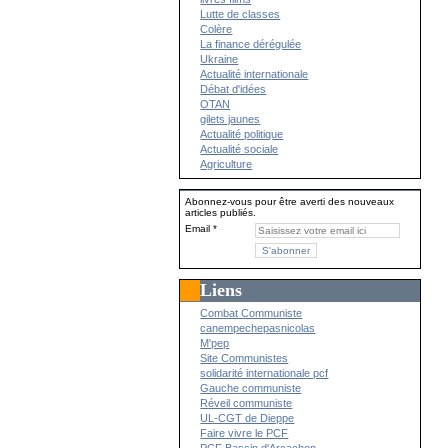
Lutte de classes
Colère
La finance dérégulée
Ukraine
Actualité internationale
Débat d'idées
OTAN
gilets jaunes
Actualité politique
Actualité sociale
Agriculture
Abonnez-vous pour être averti des nouveaux
articles publiés.
Email
Liens
Combat Communiste
canempechepasnicolas
M'pep
Site Communistes
solidarité internationale pcf
Gauche communiste
Réveil communiste
UL-CGT de Dieppe
Faire vivre le PCF
PCF Bassin d'Arcachon