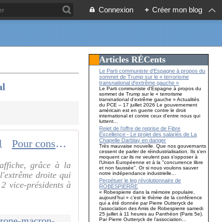
Connexion
+
Créer mon blog
Articles RÉCents
Le Parti communiste d'Espagne à propos du
sommet de Trump sur le « terrorisme
transnational d'extrême gauche »
al
Le Parti communiste d'Espagne à propos du
sommet de Trump sur le « terrorisme
transnational d'extrême gauche » Actualités
du PCE – 17 juillet 2026 Le gouvernement
américain est en guerre contre le droit
international et contre ceux d'entre nous qui
luttent...
Rejet de l’offre de reprise de Fibre
Excellence - Le projet des salariés de La
Chapelle Darblay en danger
Pour conserver son trône, Macron saborde la Macronie mais pas le Capital
Très mauvaise nouvelle. Que nos gouvernants
cessent de parler de réindustrialisation. Ils s'en
moquent car ils ne veulent pas s'opposer à
l'Union Européenne et à la "concurrence libre
ffiche, grâce à la
et non faussée". Or si nous voulons sauver
l'extrême droite qui
notre indépendance industrielle...
Perpétuer le leg révolutionnaire de
 2 vice-présidents à
ROBESPIERRE
« Robespierre dans la mémoire populaire,
aujourd’hui » c’est le thème de la conférence
qui a été donnée par Pierre Outteryck de
l’association des Amis de Robespierre samedi
25 juillet à 11 heures au Panthéon (Paris 5e).
http://www.le-blog-de-roger-colombier.com/2024/06/pour-conserver-son-trone-macron-saborde-la-macronie-mais-pas-le-capital.html
Par Pierre Outteryck de l’association...