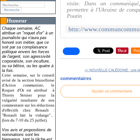
visite. Dans un communiqué,
permettre à l'Ukraine de conqu
Poutin
Humeur
Chaque semaine, AC
attribue un "roquet d'or" à un
journaliste qui n'aura pas
honoré son métier, que ce
soit par sa complaisance
Rep
politique envers les forces
de l'argent, son agressivité
corporatiste, son inculture,
ou sa bêtise, ou les quatre à
la fois.
<< NOUVELLE CALÉDONIE : une déco
Cette semaine, sur le conseil
commentaires
avisé de la section bruxelloise
d'
Action communiste
, le
Roquet d'Or est attribué
à
Ajouter un commentaire
Thierry Steiner pour la
vulgarité insultante de son
commentaire sur les réductions
d'effectifs chez Renault :
"Renault fait la vidange"...
(lors du 7-10 du 25 juillet).
Vos avis et propositions de
nominations sont les
bienvenus, tant la tâche est