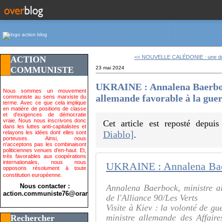
<< NOUVELLE CALÉDONIE : une déco
ACTION
COMMUNISTE
23 mai 2024
UKRAINE : Annalena Baerbock
Nous sommes un mouvement
allemande favorable à la guer
communiste au sens marxiste du
terme. Avec ce que cela implique
en matière de positions de classe
et d'exigences de démocratie
vraie. Nous nous inscrivons donc
Cet article est reposté depui
dans les luttes anti-capitalistes et
Diablo]
relayons les idées dont elles sont
.
porteuses. Ainsi, nous
n'acceptons pas les combinaisont
politiciennes venues d'en-haut. Et,
très favorables aux coopérations
internationales, nous nous
opposons résolument à toute
constitution européenne.
Nous contacter :
Annalena Baerbock, ministre a
action.communiste76@orange.fr>
de l'Alliance 90/Les Verts
Visite à Kiev : la volonté de g
ministre allemande des Affair
Rechercher