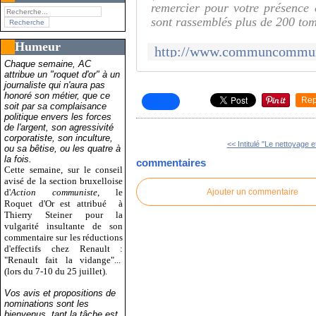
remercier pour votre présence 
sont rassemblés plus de 200 tom
Humeur
Chaque semaine, AC
attribue un "roquet d'or" à un
journaliste qui n'aura pas
honoré son métier, que ce
Rep
soit par sa complaisance
politique envers les forces
de l'argent, son agressivité
corporatiste, son inculture,
<< Intitulé "Le nettoyage e
ou sa bêtise, ou les quatre à
la fois.
commentaires
Cette semaine, sur le conseil
avisé de la section bruxelloise
d'
Action communiste
, le
Ajouter un commentaire
Roquet d'Or est attribué
à
Thierry Steiner pour la
vulgarité insultante de son
commentaire sur les réductions
d'effectifs chez Renault :
"Renault fait la vidange"...
(lors du 7-10 du 25 juillet).
Vos avis et propositions de
nominations sont les
bienvenus, tant la tâche est