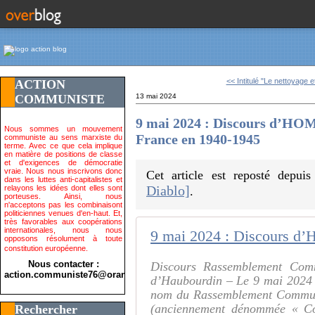
<< Intitulé "Le nettoyage e
ACTION
COMMUNISTE
13 mai 2024
9 mai 2024 : Discours d’HO
Nous sommes un mouvement
France en 1940-1945
communiste au sens marxiste du
terme. Avec ce que cela implique
en matière de positions de classe
et d'exigences de démocratie
vraie. Nous nous inscrivons donc
Cet article est reposté depui
dans les luttes anti-capitalistes et
Diablo]
relayons les idées dont elles sont
.
porteuses. Ainsi, nous
n'acceptons pas les combinaisont
politiciennes venues d'en-haut. Et,
très favorables aux coopérations
internationales, nous nous
opposons résolument à toute
constitution européenne.
Nous contacter :
Discours Rassemblement Commu
action.communiste76@orange.fr>
d’Haubourdin – Le 9 mai 2024 
nom du Rassemblement Communis
(anciennement dénommée « Co
Rechercher