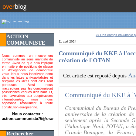
<< Des camps en Albanie po
ACTION
COMMUNISTE
11 avril 2024
Communiqué du KKE à l'occas
Nous sommes un mouvement
création de l'OTAN
communiste au sens marxiste du
terme. Avec ce que cela implique
en matière de positions de classe
et d'exigences de démocratie
vraie. Nous nous inscrivons donc
An
Cet article est reposté depuis
dans les luttes anti-capitalistes et
relayons les idées dont elles sont
porteuses. Ainsi, nous
n'acceptons pas les combinaisont
politiciennes venues d'en-haut. Et,
très favorables aux coopérations
internationales, nous nous
opposons résolument à toute
Communiqué du Bureau de Pre
constitution européenne.
anniversaire de la création d
Nous contacter :
action.communiste76@orange.fr>
seulement après la Seconde Gu
l'Atlantique Nord, l'OTAN, a ét
Grande-Bretagne, la France, 
Rechercher