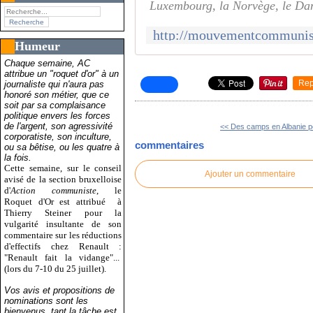
Luxembourg, la Norvège, le Da
Humeur
Chaque semaine, AC
attribue un "roquet d'or" à un
Rep
journaliste qui n'aura pas
honoré son métier, que ce
soit par sa complaisance
politique envers les forces
de l'argent, son agressivité
<< Des camps en Albanie po
corporatiste, son inculture,
commentaires
ou sa bêtise, ou les quatre à
la fois.
Cette semaine, sur le conseil
Ajouter un commentaire
avisé de la section bruxelloise
d'
Action communiste
, le
Roquet d'Or est attribué
à
Thierry Steiner pour la
vulgarité insultante de son
commentaire sur les réductions
d'effectifs chez Renault :
"Renault fait la vidange"...
(lors du 7-10 du 25 juillet).
Vos avis et propositions de
nominations sont les
bienvenus, tant la tâche est