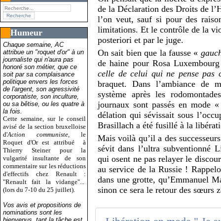
de la Déclaration des Droits de l
l’on veut, sauf si pour des raiso
limitations. Et le contrôle de la vi
Humeur
posteriori et par le juge.
Chaque semaine, AC
On sait bien que la fausse «
gauc
attribue un "roquet d'or" à un
journaliste qui n'aura pas
de haine pour Rosa Luxembourg
honoré son métier, que ce
celle de celui qui ne pense pa
soit par sa complaisance
politique envers les forces
braquet. Dans l’ambiance de ma
de l'argent, son agressivité
système après les rodomontades
corporatiste, son inculture,
journaux sont passés en mode 
ou sa bêtise, ou les quatre à
la fois.
délation qui sévissait sous l’occ
Cette semaine, sur le conseil
Brasillach a été fusillé à la libérat
avisé de la section bruxelloise
d'
Action communiste
, le
Mais voilà qu’il a des successeurs
Roquet d'Or est attribué
à
sévit dans l’ultra subventionné L
Thierry Steiner pour la
qui osent ne pas relayer le discour
vulgarité insultante de son
commentaire sur les réductions
au service de la Russie ! Rappel
d'effectifs chez Renault :
dans une grotte, qu’Emmanuel Mac
"Renault fait la vidange"...
sinon ce sera le retour des sœurs z
(lors du 7-10 du 25 juillet).
Vos avis et propositions de
nominations sont les
bienvenus, tant la tâche est