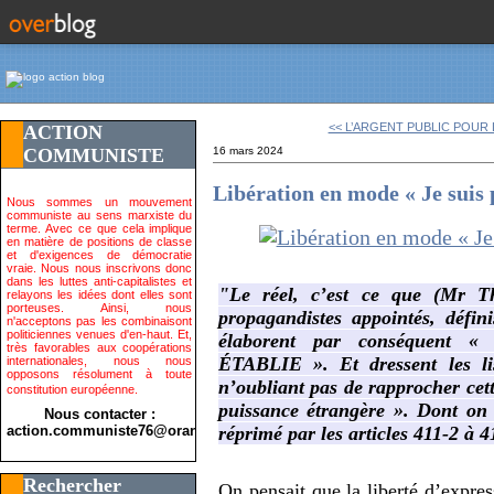
<< L’ARGENT PUBLIC POUR L
ACTION
COMMUNISTE
16 mars 2024
Libération en mode « Je suis 
Nous sommes un mouvement
communiste au sens marxiste du
terme. Avec ce que cela implique
en matière de positions de classe
et d'exigences de démocratie
vraie. Nous nous inscrivons donc
dans les luttes anti-capitalistes et
"Le réel, c’est ce que (Mr Th
relayons les idées dont elles sont
porteuses. Ainsi, nous
propagandistes appointés, défini
n'acceptons pas les combinaisont
politiciennes venues d'en-haut. Et,
élaborent par conséquen
très favorables aux coopérations
ÉTABLIE ». Et dressent les li
internationales, nous nous
opposons résolument à toute
n’oubliant pas de rapprocher cett
constitution européenne.
puissance étrangère ». Dont on 
Nous contacter :
action.communiste76@orange.fr>
réprimé par les articles 411-2 à 
Rechercher
On pensait que la liberté d’expres