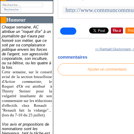
Humeur
Chaque semaine, AC
Rep
attribue un "roquet d'or" à un
journaliste qui n'aura pas
honoré son métier, que ce
soit par sa complaisance
politique envers les forces
<< Raphaël Glucksmann, n
de l'argent, son agressivité
commentaires
corporatiste, son inculture,
ou sa bêtise, ou les quatre à
la fois.
Ajouter un commentaire
Cette semaine, sur le conseil
avisé de la section bruxelloise
d'
Action communiste
, le
Roquet d'Or est attribué
à
Thierry Steiner pour la
vulgarité insultante de son
commentaire sur les réductions
d'effectifs chez Renault :
"Renault fait la vidange"...
(lors du 7-10 du 25 juillet).
Vos avis et propositions de
nominations sont les
bienvenus, tant la tâche est