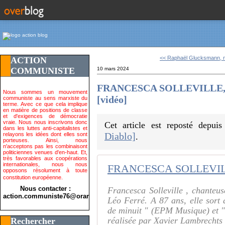
<< Raphaël Glucksmann, n
ACTION
COMMUNISTE
10 mars 2024
FRANCESCA SOLLEVILLE,
Nous sommes un mouvement
[vidéo]
communiste au sens marxiste du
terme. Avec ce que cela implique
en matière de positions de classe
et d'exigences de démocratie
vraie. Nous nous inscrivons donc
Cet article est reposté depui
dans les luttes anti-capitalistes et
Diablo]
relayons les idées dont elles sont
.
porteuses. Ainsi, nous
n'acceptons pas les combinaisont
politiciennes venues d'en-haut. Et,
très favorables aux coopérations
internationales, nous nous
opposons résolument à toute
constitution européenne.
Nous contacter :
Francesca Solleville , chanteu
action.communiste76@orange.fr>
Léo Ferré. A 87 ans, elle sort
de minuit " (EPM Musique) et 
réalisée par Xavier Lambrechts
Rechercher