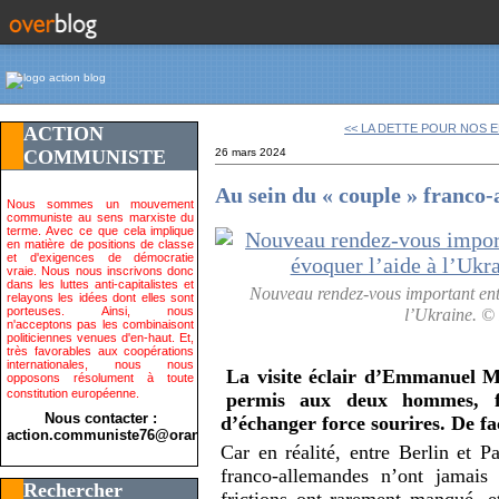
<< LA DETTE POUR NOS E
ACTION
COMMUNISTE
26 mars 2024
Au sein du « couple » franco-
Nous sommes un mouvement
communiste au sens marxiste du
terme. Avec ce que cela implique
en matière de positions de classe
et d'exigences de démocratie
vraie. Nous nous inscrivons donc
dans les luttes anti-capitalistes et
Nouveau rendez-vous important entr
relayons les idées dont elles sont
porteuses. Ainsi, nous
l’Ukraine. 
n'acceptons pas les combinaisont
politiciennes venues d'en-haut. Et,
très favorables aux coopérations
internationales, nous nous
La visite éclair d’Emmanuel M
opposons résolument à toute
constitution européenne.
permis aux deux hommes, fl
Nous contacter :
d’échanger force sourires. De fa
action.communiste76@orange.fr>
Car en réalité, entre Berlin et Pa
franco-allemandes n’ont jamais 
Rechercher