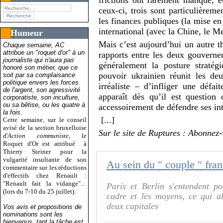
frictions ont rarement manqué, e
ceux-ci, trois sont particulièrem
les finances publiques (la mise en
international (avec la Chine, le 
Humeur
Mais c’est aujourd’hui un autre 
Chaque semaine, AC
attribue un "roquet d'or" à un
rapports entre les deux gouverne
journaliste qui n'aura pas
généralement la posture stratégi
honoré son métier, que ce
pouvoir ukrainien réunit les d
soit par sa complaisance
politique envers les forces
irréaliste – d’infliger une défai
de l'argent, son agressivité
apparaît dès qu’il est question 
corporatiste, son inculture,
ou sa bêtise, ou les quatre à
accessoirement de défendre ses inté
la fois.
[...]
Cette semaine, sur le conseil
avisé de la section bruxelloise
Sur le site de Ruptures : Abonnez-
d'
Action communiste
, le
Roquet d'Or est attribué
à
Thierry Steiner pour la
vulgarité insultante de son
commentaire sur les réductions
d'effectifs chez Renault :
"Renault fait la vidange"...
Paris et Berlin s'entendent p
(lors du 7-10 du 25 juillet).
cadre et les moyens, ce qui al
deux capitales
Vos avis et propositions de
nominations sont les
bienvenus, tant la tâche est