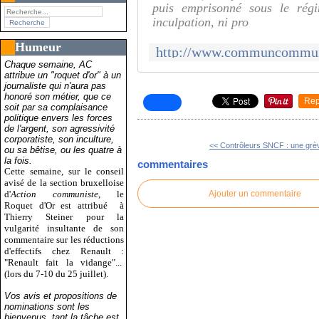
puis emprisonné sous le régi
inculpation, ni pro
Humeur
Chaque semaine, AC
attribue un "roquet d'or" à un
journaliste qui n'aura pas
honoré son métier, que ce
Rep
soit par sa complaisance
politique envers les forces
de l'argent, son agressivité
corporatiste, son inculture,
<< Contrôleurs SNCF : une grèv
ou sa bêtise, ou les quatre à
la fois.
commentaires
Cette semaine, sur le conseil
avisé de la section bruxelloise
d'
Action communiste
, le
Ajouter un commentaire
Roquet d'Or est attribué
à
Thierry Steiner pour la
vulgarité insultante de son
commentaire sur les réductions
d'effectifs chez Renault :
"Renault fait la vidange"...
(lors du 7-10 du 25 juillet).
Vos avis et propositions de
nominations sont les
bienvenus, tant la tâche est