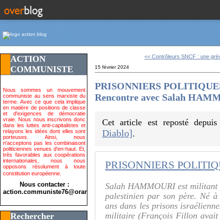
<< Contrôleurs SNCF : une grèv
ACTION
COMMUNISTE
15 février 2024
PRISONNIERS POLITIQUE
Nous sommes un mouvement
Rencontre avec Salah HA
communiste au sens marxiste du
terme. Avec ce que cela implique
en matière de positions de classe
et d'exigences de démocratie
vraie. Nous nous inscrivons donc
Cet article est reposté depui
dans les luttes anti-capitalistes et
Diablo]
relayons les idées dont elles sont
.
porteuses. Ainsi, nous
n'acceptons pas les combinaisont
politiciennes venues d'en-haut. Et,
très favorables aux coopérations
internationales, nous nous
opposons résolument à toute
constitution européenne.
Nous contacter :
Salah HAMMOURI est militant po
action.communiste76@orange.fr>
palestinien par son père. Né à
ans dans les prisons israélienn
militaire (François Fillon avait
Rechercher