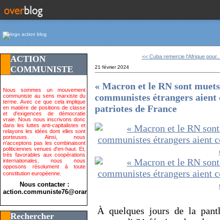
<< Cuba remercie l'Afrique pour..
ACTION
COMMUNISTE
21 février 2024
« Macron et le RN sont muets s
Nous sommes un mouvement
communistes étrangers aient 
communiste au sens marxiste du
terme. Avec ce que cela implique
patriotes de France
en matière de positions de classe
et d'exigences de démocratie
vraie. Nous nous inscrivons donc
dans les luttes anti-capitalistes et
relayons les idées dont elles sont
porteuses. Ainsi, nous
n'acceptons pas les combinaisont
politiciennes venues d'en-haut. Et,
très favorables aux coopérations
internationales, nous nous
opposons résolument à toute
constitution européenne.
Nous contacter :
action.communiste76@orange.fr>
À quelques jours de la pant
Rechercher