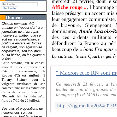
mercredi 21 février, dont le 
Affiche rouge »
, l’hommage 
laisse présager un accent mis 
Humeur
leur engagement communiste, e
Chaque semaine, AC
de bravoure. S’engageant à
attribue un "roquet d'or" à un
dominantes,
Annie Lacroix-R
journaliste qui n'aura pas
honoré son métier, que ce
des ces ardents militants 
soit par sa complaisance
défendirent la France au pér
politique envers les forces
de l'argent, son agressivité
beaucoup de
« bons Français 
corporatiste, son inculture,
ou sa bêtise, ou les quatre à
La suite sur le site Quartier génér
la fois.
Cette semaine, sur le conseil
avisé de la section bruxelloise
d'
Action communiste
, le
Roquet d'Or est attribué
à
Thierry Steiner pour la
Ce mercredi 21 février, à l'i
vulgarité insultante de son
commentaire sur les réductions
leader de l'un des groupes des
d'effectifs chez Renault :
immigrée (FTP-MOI) et son épou
"Renault fait la vidange"...
(lors du 7-10 du 25 juillet).
Vos avis et propositions de
nominations sont les
bienvenus, tant la tâche est