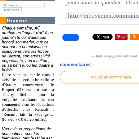
publication du quotidien "l'Unit
Humeur
Chaque semaine, AC
attribue un "roquet d'or" à un
Rep
journaliste qui n'aura pas
honoré son métier, que ce
soit par sa complaisance
politique envers les forces
de l'argent, son agressivité
<< Inde les paysans relancent..
corporatiste, son inculture,
commentaires
ou sa bêtise, ou les quatre à
la fois.
Cette semaine, sur le conseil
Ajouter un commentaire
avisé de la section bruxelloise
d'
Action communiste
, le
Roquet d'Or est attribué
à
Thierry Steiner pour la
vulgarité insultante de son
commentaire sur les réductions
d'effectifs chez Renault :
"Renault fait la vidange"...
(lors du 7-10 du 25 juillet).
Vos avis et propositions de
nominations sont les
bienvenus, tant la tâche est