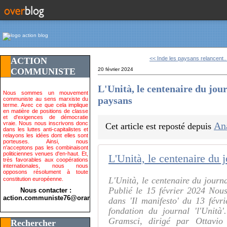
<< Inde les paysans relancent..
ACTION
COMMUNISTE
20 février 2024
L'Unità, le centenaire du jour
Nous sommes un mouvement
paysans
communiste au sens marxiste du
terme. Avec ce que cela implique
en matière de positions de classe
et d'exigences de démocratie
vraie. Nous nous inscrivons donc
An
Cet article est reposté depuis
dans les luttes anti-capitalistes et
relayons les idées dont elles sont
porteuses. Ainsi, nous
n'acceptons pas les combinaisont
politiciennes venues d'en-haut. Et,
très favorables aux coopérations
internationales, nous nous
opposons résolument à toute
L'Unità, le centenaire du journa
constitution européenne.
Publié le 15 février 2024 Nous
Nous contacter :
action.communiste76@orange.fr>
dans 'Il manifesto' du 13 févr
fondation du journal 'l'Unità
Gramsci, dirigé par Ottavio
Rechercher