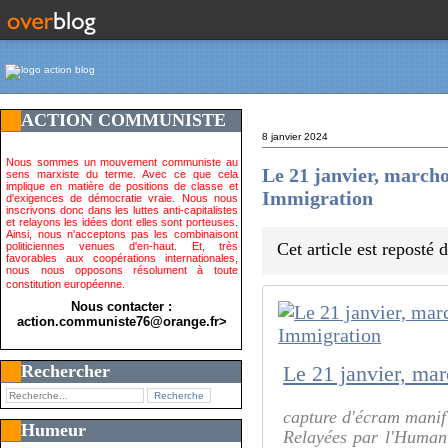
ACTION COMMUNISTE
8 janvier 2024
Nous sommes un mouvement communiste au
Le 21 janvier, marchon
sens marxiste du terme. Avec ce que cela
implique en matière de positions de classe et
Immigration
d'exigences de démocratie vraie. Nous nous
inscrivons donc dans les luttes anti-capitalistes
et relayons les idées dont elles sont porteuses.
Ainsi, nous n'acceptons pas les combinaisont
Cet article est reposté
politiciennes venues d'en-haut. Et, très
favorables aux coopérations internationales,
nous nous opposons résolument à toute
constitution européenne.
Nous contacter :
action.communiste76@orange.fr>
Rechercher
capture d'écram mani
Humeur
Relayées par l'Humani