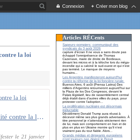
Connexion
+
Créer mon blog
Articles RÉCents
Sapeurs-pompiers; communiqué des
syndicats du 3 août 2026
capture d'écran Il ne vous a sans doute pas
ontre la loi
échappé l'omniprésence de Thomas
Cazenave, maire de droite de Bordeaux,
devant les micros et à la téloche lors du méga-
incendie qui a calciné le sud-ouest et qui n'est
pas terminé. Le manque de moyens
humains...
Les Argentins manifesteront aujourd'hui
contre la réforme de la loi foncière rurale.
Buenos Aires, 6 août (Prensa Latina) Des
milliers d'Argentins retourneront aujourd'hui sur
la Plaza de los Dos Congresos, devant le
Palais législatif, lieu de rassemblement central
déjà établi dans d'autres villes du pays, pour
protester contre l'adoption...
La prolifération nucléaire est désormais
inéluctable
Décidément Donald Trump aura réussi à
Le 21 janvier, marchons en France pour la Liberté l'Egalité la Fraternité contre la loi Immigration
décevoir même ses plus grands adversaires. À
titre personnel je n'attendais strictement rien
de lui, mais son comportement en Iran et de
plus en plus en Ukraine montre qu'il n'est
vraiment pas du tout fiable. Alors...
Grands médias et dirigeants européens
ester le 21 janvier
n’ont toujours pas digéré le Brexit…