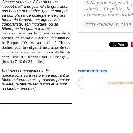
Chaque semaine, AC attribue un
2024 pour exiger du p
"roquet d'or" à un journaliste qui n'aura
Liberté, l’Egalité, l
pas honoré son métier, que ce soit par
exprimons notre grand
sa complaisance politique envers les
forces de l'argent, son agressivité
corporatiste, son inculture, ou sa
bêtise, ou les quatre à la fois.
Cette semaine, sur le conseil avisé de la
section bruxelloise d'
Action communiste
,
le Roquet d'Or est attribué
à Thierry
Steiner pour la vulgarité insultante de son
commentaire sur les réductions d'effectifs
chez Renault : "Renault fait la vidange"...
(lors du 7-10 du 25 juillet).
commentaires
Vos avis et propositions de
nominations sont les bienvenus, tant la
tâche est immense... [Toujours préciser
Ajouter un com
la date, le titre de l'émission et le nom
du lauréat éventuel].