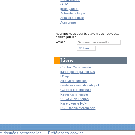
OTAN
gilets jaunes
Actualité politique
Actualité sociale
Agriculture
Abonnez-vous pour être averti des nouveaux
articles publiés.
Email
Liens
Combat Communiste
canempechepasnicolas
M'pep
Site Communistes
solidarité internationale pcf
Gauche communiste
Réveil communiste
UL-CGT de Dieppe
Faire vivre le PCF
PCF Bassin d'Arcachon
et données personnelles
Préférences cookies