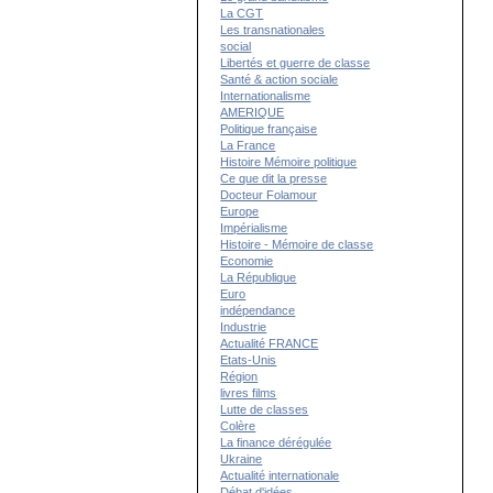
La CGT
Les transnationales
social
Libertés et guerre de classe
Santé & action sociale
Internationalisme
AMERIQUE
Politique française
La France
Histoire Mémoire politique
Ce que dit la presse
Docteur Folamour
Europe
Impérialisme
Histoire - Mémoire de classe
Economie
La République
Euro
indépendance
Industrie
Actualité FRANCE
Etats-Unis
Région
livres films
Lutte de classes
Colère
La finance dérégulée
Ukraine
Actualité internationale
Débat d'idées