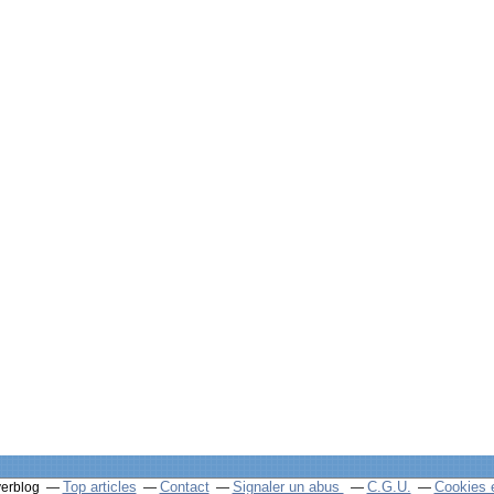
Top articles
Contact
Signaler un abus
C.G.U.
Cookies 
verblog