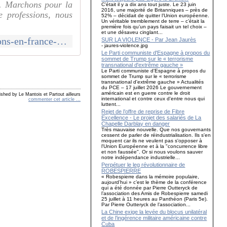
n. Marchons pour la
C’était il y a dix ans tout juste. Le 23 juin
2016, une majorité de Britanniques – près de
e professions, nous
52% – décidait de quitter l’Union européenne.
Un véritable tremblement de terre – c’était la
première fois qu’un pays faisait un tel choix –
et une désaveu cinglant...
http://www.le-blog-de-roger-colombier.com/2024/01/le-21-janvier-marchons-en-france-pour-la-liberte-l-egalite-la-fraternite-contre-la-loi-immigration.html
SUR LA VIOLENCE - Par Jean Jaurès
- jaures-violence.jpg
Le Parti communiste d'Espagne à propos du
sommet de Trump sur le « terrorisme
transnational d'extrême gauche »
Le Parti communiste d'Espagne à propos du
sommet de Trump sur le « terrorisme
transnational d'extrême gauche » Actualités
du PCE – 17 juillet 2026 Le gouvernement
américain est en guerre contre le droit
ished by Le Mantois et Partout ailleurs
international et contre ceux d'entre nous qui
commenter cet article
…
luttent...
Rejet de l’offre de reprise de Fibre
Excellence - Le projet des salariés de La
Chapelle Darblay en danger
Très mauvaise nouvelle. Que nos gouvernants
cessent de parler de réindustrialisation. Ils s'en
moquent car ils ne veulent pas s'opposer à
l'Union Européenne et à la "concurrence libre
et non faussée". Or si nous voulons sauver
notre indépendance industrielle...
Perpétuer le leg révolutionnaire de
ROBESPIERRE
« Robespierre dans la mémoire populaire,
aujourd’hui » c’est le thème de la conférence
qui a été donnée par Pierre Outteryck de
l’association des Amis de Robespierre samedi
25 juillet à 11 heures au Panthéon (Paris 5e).
Par Pierre Outteryck de l’association...
La Chine exige la levée du blocus unilatéral
et de l’ingérence militaire américaine contre
Cuba