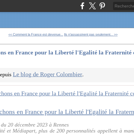
<< Comment la France est devenue...
Ils n’assassinent pas seulement... >>
s en France pour la Liberté l'Egalité la Fraternité c
Le blog de Roger Colombier
 depuis
.
f du 20 décembre 2023 à Rennes
té et Médiapart, plus de 200 personnalités appellent à manif