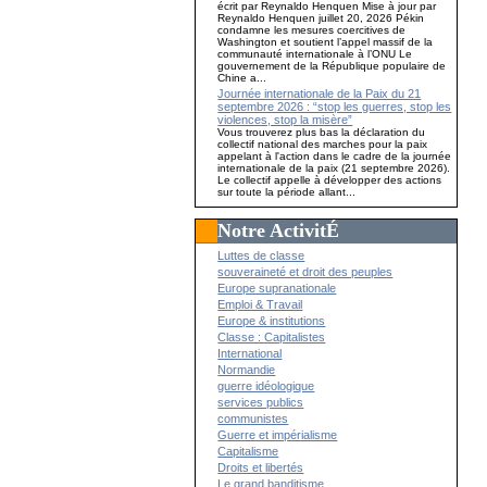
écrit par Reynaldo Henquen Mise à jour par
Reynaldo Henquen juillet 20, 2026 Pékin
condamne les mesures coercitives de
Washington et soutient l’appel massif de la
communauté internationale à l’ONU Le
gouvernement de la République populaire de
Chine a...
Journée internationale de la Paix du 21
septembre 2026 : “stop les guerres, stop les
violences, stop la misère”
Vous trouverez plus bas la déclaration du
collectif national des marches pour la paix
appelant à l'action dans le cadre de la journée
internationale de la paix (21 septembre 2026).
Le collectif appelle à développer des actions
sur toute la période allant...
Notre ActivitÉ
Luttes de classe
souveraineté et droit des peuples
Europe supranationale
Emploi & Travail
Europe & institutions
Classe : Capitalistes
International
Normandie
guerre idéologique
services publics
communistes
Guerre et impérialisme
Capitalisme
Droits et libertés
Le grand banditisme