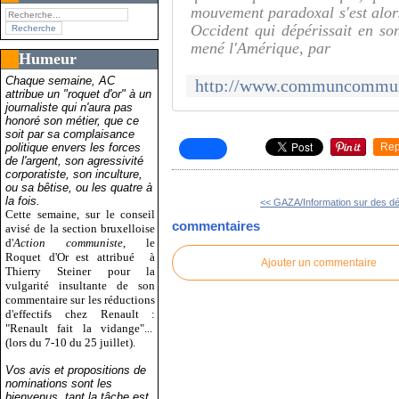
mouvement paradoxal s'est alor
Occident qui dépérissait en so
mené l'Amérique, par
Humeur
Chaque semaine, AC
attribue un "roquet d'or" à un
journaliste qui n'aura pas
honoré son métier, que ce
soit par sa complaisance
politique envers les forces
Rep
de l'argent, son agressivité
corporatiste, son inculture,
ou sa bêtise, ou les quatre à
la fois.
<< GAZA/Information sur des d
Cette semaine, sur le conseil
commentaires
avisé de la section bruxelloise
d'
Action communiste
, le
Roquet d'Or est attribué
à
Ajouter un commentaire
Thierry Steiner pour la
vulgarité insultante de son
commentaire sur les réductions
d'effectifs chez Renault :
"Renault fait la vidange"...
(lors du 7-10 du 25 juillet).
Vos avis et propositions de
nominations sont les
bienvenus, tant la tâche est