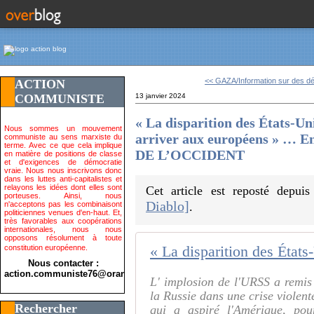
<< GAZA/Information sur des d
ACTION
COMMUNISTE
13 janvier 2024
« La disparition des États-Uni
Nous sommes un mouvement
arriver aux européens » … 
communiste au sens marxiste du
terme. Avec ce que cela implique
DE L’OCCIDENT
en matière de positions de classe
et d'exigences de démocratie
vraie. Nous nous inscrivons donc
dans les luttes anti-capitalistes et
relayons les idées dont elles sont
Cet article est reposté depui
porteuses. Ainsi, nous
Diablo]
n'acceptons pas les combinaisont
.
politiciennes venues d'en-haut. Et,
très favorables aux coopérations
internationales, nous nous
opposons résolument à toute
constitution européenne.
Nous contacter :
action.communiste76@orange.fr>
L' implosion de l'URSS a remis 
la Russie dans une crise violent
Rechercher
qui a aspiré l'Amérique, po