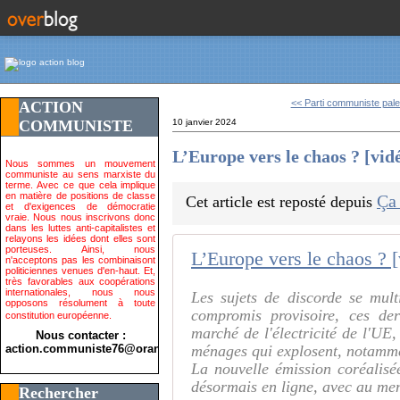
<< Parti communiste pales
ACTION
COMMUNISTE
10 janvier 2024
L’Europe vers le chaos ? [vid
Nous sommes un mouvement
communiste au sens marxiste du
terme. Avec ce que cela implique
en matière de positions de classe
Ça
Cet article est reposté depuis
et d'exigences de démocratie
vraie. Nous nous inscrivons donc
dans les luttes anti-capitalistes et
relayons les idées dont elles sont
porteuses. Ainsi, nous
L’Europe vers le chaos ? 
n'acceptons pas les combinaisont
politiciennes venues d'en-haut. Et,
très favorables aux coopérations
internationales, nous nous
Les sujets de discorde se mult
opposons résolument à toute
compromis provisoire, ces der
constitution européenne.
marché de l'électricité de l'UE,
Nous contacter :
action.communiste76@orange.fr>
ménages qui explosent, notammen
La nouvelle émission coréalis
désormais en ligne, avec au me
Rechercher