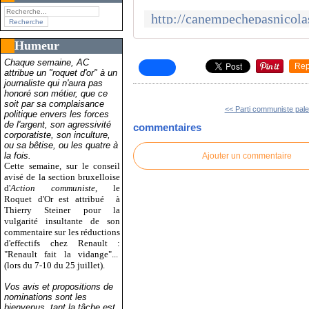
Humeur
Chaque semaine, AC
Rep
attribue un "roquet d'or" à un
journaliste qui n'aura pas
honoré son métier, que ce
soit par sa complaisance
<< Parti communiste pales
politique envers les forces
de l'argent, son agressivité
commentaires
corporatiste, son inculture,
ou sa bêtise, ou les quatre à
la fois.
Ajouter un commentaire
Cette semaine, sur le conseil
avisé de la section bruxelloise
d'
Action communiste
, le
Roquet d'Or est attribué
à
Thierry Steiner pour la
vulgarité insultante de son
commentaire sur les réductions
d'effectifs chez Renault :
"Renault fait la vidange"...
(lors du 7-10 du 25 juillet).
Vos avis et propositions de
nominations sont les
bienvenus, tant la tâche est