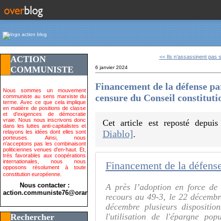
<< Ils n’assassinent pas 
ACTION
COMMUNISTE
6 janvier 2024
Financement de la défense par 
Nous sommes un mouvement
censure du Conseil constituti
communiste au sens marxiste du
terme. Avec ce que cela implique
en matière de positions de classe
et d'exigences de démocratie
vraie. Nous nous inscrivons donc
Cet article est reposté depui
dans les luttes anti-capitalistes et
Diablo]
relayons les idées dont elles sont
.
porteuses. Ainsi, nous
n'acceptons pas les combinaisont
politiciennes venues d'en-haut. Et,
très favorables aux coopérations
internationales, nous nous
opposons résolument à toute
constitution européenne.
Nous contacter :
A près l’adoption en force de
action.communiste76@orange.fr>
recours au 49-3, le 22 décembre
décembre plusieurs dispositio
l'utilisation de l'épargne pop
Rechercher