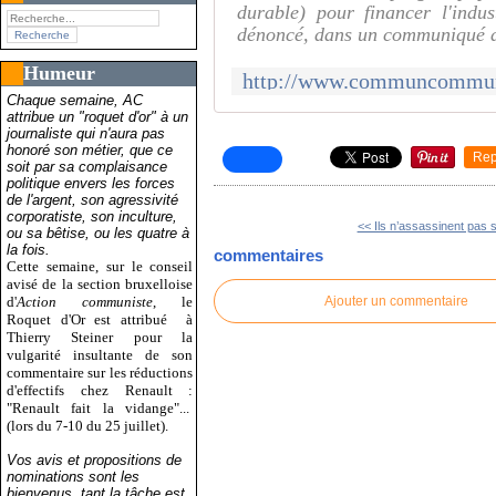
durable) pour financer l'indu
dénoncé, dans un communiqué 
Humeur
Chaque semaine, AC
attribue un "roquet d'or" à un
journaliste qui n'aura pas
honoré son métier, que ce
Rep
soit par sa complaisance
politique envers les forces
de l'argent, son agressivité
corporatiste, son inculture,
<< Ils n’assassinent pas 
ou sa bêtise, ou les quatre à
la fois.
commentaires
Cette semaine, sur le conseil
avisé de la section bruxelloise
d'
Action communiste
, le
Ajouter un commentaire
Roquet d'Or est attribué
à
Thierry Steiner pour la
vulgarité insultante de son
commentaire sur les réductions
d'effectifs chez Renault :
"Renault fait la vidange"...
(lors du 7-10 du 25 juillet).
Vos avis et propositions de
nominations sont les
bienvenus, tant la tâche est