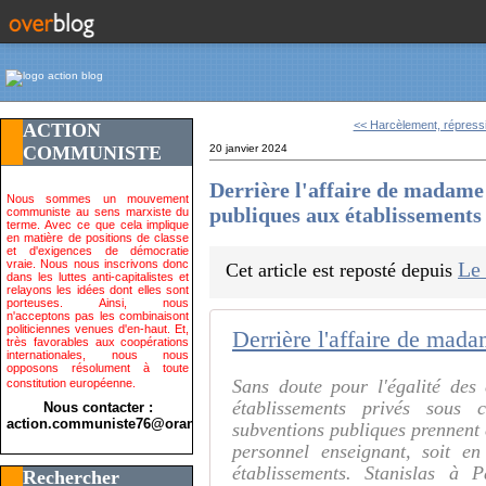
<< Harcèlement, répressi
ACTION
COMMUNISTE
20 janvier 2024
Derrière l'affaire de madame
Nous sommes un mouvement
publiques aux établissements
communiste au sens marxiste du
terme. Avec ce que cela implique
en matière de positions de classe
et d'exigences de démocratie
vraie. Nous nous inscrivons donc
Le
Cet article est reposté depuis
dans les luttes anti-capitalistes et
relayons les idées dont elles sont
porteuses. Ainsi, nous
n'acceptons pas les combinaisont
politiciennes venues d'en-haut. Et,
très favorables aux coopérations
internationales, nous nous
opposons résolument à toute
Sans doute pour l'égalité des
constitution européenne.
établissements privés sous c
Nous contacter :
action.communiste76@orange.fr>
subventions publiques prennent 
personnel enseignant, soit 
établissements. Stanislas à P
Rechercher