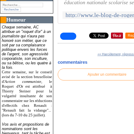
éducation nationale scolarise se
Humeur
Chaque semaine, AC
attribue un "roquet d'or" à un
Rep
journaliste qui n'aura pas
honoré son métier, que ce
soit par sa complaisance
politique envers les forces
de l'argent, son agressivité
<< Harcèlement, répressi
corporatiste, son inculture,
commentaires
ou sa bêtise, ou les quatre à
la fois.
Cette semaine, sur le conseil
Ajouter un commentaire
avisé de la section bruxelloise
d'
Action communiste
, le
Roquet d'Or est attribué
à
Thierry Steiner pour la
vulgarité insultante de son
commentaire sur les réductions
d'effectifs chez Renault :
"Renault fait la vidange"...
(lors du 7-10 du 25 juillet).
Vos avis et propositions de
nominations sont les
bienvenus, tant la tâche est