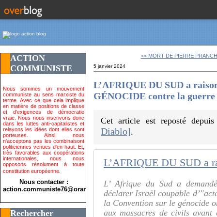
<< MORT DE PIERRE PRANCHÈ
ACTION
COMMUNISTE
5 janvier 2024
L’AFRIQUE DU SUD a raison d
Nous sommes un mouvement
GÉNOCIDE contre la guerre 
communiste au sens marxiste du
terme. Avec ce que cela implique
en matière de positions de classe
et d'exigences de démocratie
vraie. Nous nous inscrivons donc
Cet article est reposté depui
dans les luttes anti-capitalistes et
Diablo]
relayons les idées dont elles sont
.
porteuses. Ainsi, nous
n'acceptons pas les combinaisont
politiciennes venues d'en-haut. Et,
très favorables aux coopérations
internationales, nous nous
opposons résolument à toute
constitution européenne.
Nous contacter :
L’ Afrique du Sud a demandé 
action.communiste76@orange.fr>
déclarer Israël coupable d’"act
la Convention sur le génocide on
aux massacres de civils avant 
Rechercher