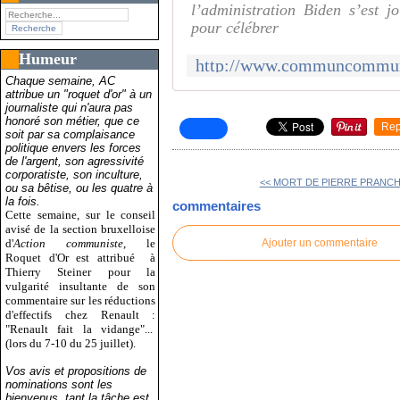
l’administration Biden s’est 
pour célébrer
Humeur
Chaque semaine, AC
attribue un "roquet d'or" à un
journaliste qui n'aura pas
honoré son métier, que ce
Rep
soit par sa complaisance
politique envers les forces
de l'argent, son agressivité
corporatiste, son inculture,
<< MORT DE PIERRE PRANCHÈ
ou sa bêtise, ou les quatre à
la fois.
commentaires
Cette semaine, sur le conseil
avisé de la section bruxelloise
d'
Action communiste
, le
Ajouter un commentaire
Roquet d'Or est attribué
à
Thierry Steiner pour la
vulgarité insultante de son
commentaire sur les réductions
d'effectifs chez Renault :
"Renault fait la vidange"...
(lors du 7-10 du 25 juillet).
Vos avis et propositions de
nominations sont les
bienvenus, tant la tâche est