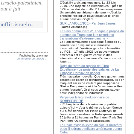
israélo-palestinien.
C’était il y a dix ans tout juste. Le 23 juin
2016, une majorité de Britanniques – près de
out à fait
52% – décidait de quitter l’Union européenne.
Un véritable tremblement de terre – c’était la
première fois qu’un pays faisait un tel choix –
et une désaveu cinglant...
http://mouvementcommuniste.over-blog.com/2023/10/amlo-au-sujet-du-conflit-israelo-palestinien-nous-ne-voulons-pas-la-guerre-nous-sommes-pacifistes.html
SUR LA VIOLENCE - Par Jean Jaurès
- jaures-violence.jpg
Le Parti communiste d'Espagne à propos du
sommet de Trump sur le « terrorisme
transnational d'extrême gauche »
Le Parti communiste d'Espagne à propos du
sommet de Trump sur le « terrorisme
transnational d'extrême gauche » Actualités
du PCE – 17 juillet 2026 Le gouvernement
américain est en guerre contre le droit
Published by anonyme
international et contre ceux d'entre nous qui
commenter cet article
…
luttent...
Rejet de l’offre de reprise de Fibre
Excellence - Le projet des salariés de La
Chapelle Darblay en danger
Très mauvaise nouvelle. Que nos gouvernants
cessent de parler de réindustrialisation. Ils s'en
moquent car ils ne veulent pas s'opposer à
l'Union Européenne et à la "concurrence libre
et non faussée". Or si nous voulons sauver
notre indépendance industrielle...
Perpétuer le leg révolutionnaire de
ROBESPIERRE
« Robespierre dans la mémoire populaire,
aujourd’hui » c’est le thème de la conférence
qui a été donnée par Pierre Outteryck de
l’association des Amis de Robespierre samedi
25 juillet à 11 heures au Panthéon (Paris 5e).
Par Pierre Outteryck de l’association...
La Chine exige la levée du blocus unilatéral
et de l’ingérence militaire américaine contre
Cuba