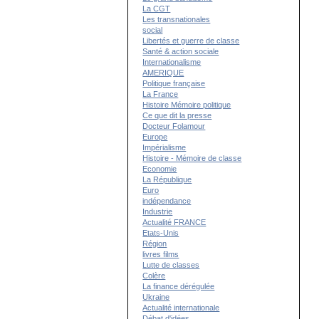
La CGT
Les transnationales
social
Libertés et guerre de classe
Santé & action sociale
Internationalisme
AMERIQUE
Politique française
La France
Histoire Mémoire politique
Ce que dit la presse
Docteur Folamour
Europe
Impérialisme
Histoire - Mémoire de classe
Economie
La République
Euro
indépendance
Industrie
Actualité FRANCE
Etats-Unis
Région
livres films
Lutte de classes
Colère
La finance dérégulée
Ukraine
Actualité internationale
Débat d'idées