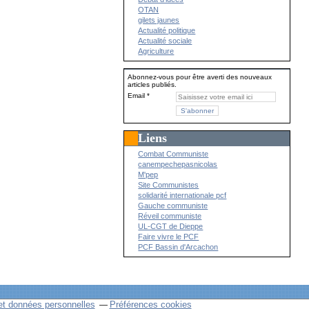
OTAN
gilets jaunes
Actualité politique
Actualité sociale
Agriculture
Abonnez-vous pour être averti des nouveaux
articles publiés.
Email
Liens
Combat Communiste
canempechepasnicolas
M'pep
Site Communistes
solidarité internationale pcf
Gauche communiste
Réveil communiste
UL-CGT de Dieppe
Faire vivre le PCF
PCF Bassin d'Arcachon
et données personnelles
Préférences cookies