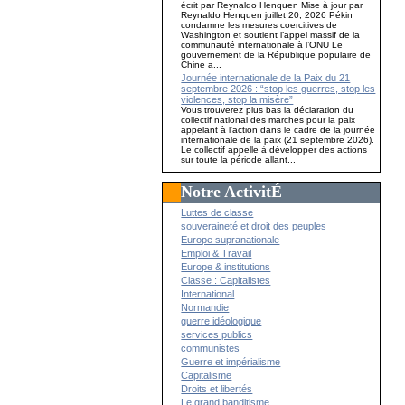
écrit par Reynaldo Henquen Mise à jour par
Reynaldo Henquen juillet 20, 2026 Pékin
condamne les mesures coercitives de
Washington et soutient l’appel massif de la
communauté internationale à l’ONU Le
gouvernement de la République populaire de
Chine a...
Journée internationale de la Paix du 21
septembre 2026 : “stop les guerres, stop les
violences, stop la misère”
Vous trouverez plus bas la déclaration du
collectif national des marches pour la paix
appelant à l'action dans le cadre de la journée
internationale de la paix (21 septembre 2026).
Le collectif appelle à développer des actions
sur toute la période allant...
Notre ActivitÉ
Luttes de classe
souveraineté et droit des peuples
Europe supranationale
Emploi & Travail
Europe & institutions
Classe : Capitalistes
International
Normandie
guerre idéologique
services publics
communistes
Guerre et impérialisme
Capitalisme
Droits et libertés
Le grand banditisme