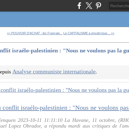
<< POUVOIR D’ACHAT : les Français...
Le CAPITALISME a envahi tous... >>
flit israélo-palestinien : "Nous ne voulons pas la 
Analyse communiste internationale
 depuis
.
enquen 2023-10-11 11:11:10 La Havane, 11 octobre, (RHC
el Lopez Obrador, a répondu mardi aux critiques de l'amba