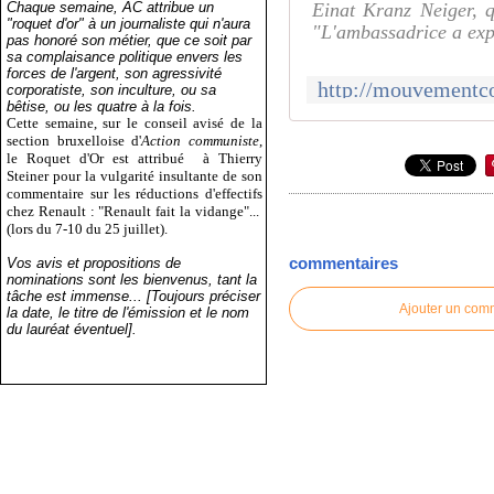
Chaque semaine, AC attribue un
Einat Kranz Neiger, qu
"roquet d'or" à un journaliste qui n'aura
"L'ambassadrice a expri
pas honoré son métier, que ce soit par
sa complaisance politique envers les
forces de l'argent, son agressivité
corporatiste, son inculture, ou sa
bêtise, ou les quatre à la fois.
Cette semaine, sur le conseil avisé de la
section bruxelloise d'
Action communiste
,
le Roquet d'Or est attribué
à Thierry
Steiner pour la vulgarité insultante de son
commentaire sur les réductions d'effectifs
chez Renault : "Renault fait la vidange"...
(lors du 7-10 du 25 juillet).
commentaires
Vos avis et propositions de
nominations sont les bienvenus, tant la
tâche est immense... [Toujours préciser
Ajouter un com
la date, le titre de l'émission et le nom
du lauréat éventuel].