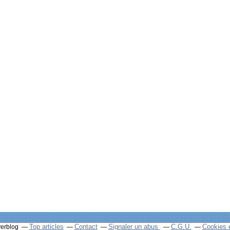
Top articles
Contact
Signaler un abus
C.G.U.
Cookies 
verblog