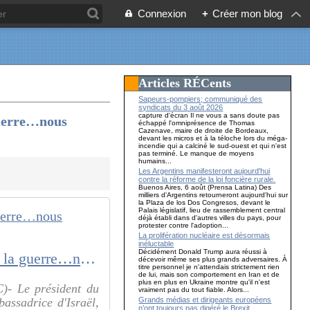
Connexion
+
Créer mon blog
Articles RÉCents
Sapeurs-pompiers; communiqué des
syndicats du 3 août 2026
capture d'écran Il ne vous a sans doute pas
guerre…nous
échappé l'omniprésence de Thomas
Cazenave, maire de droite de Bordeaux,
devant les micros et à la téloche lors du méga-
incendie qui a calciné le sud-ouest et qui n'est
pas terminé. Le manque de moyens
humains...
Les Argentins manifesteront aujourd'hui
contre la réforme de la loi foncière rurale.
Buenos Aires, 6 août (Prensa Latina) Des
milliers d'Argentins retourneront aujourd'hui sur
la Plaza de los Dos Congresos, devant le
Palais législatif, lieu de rassemblement central
déjà établi dans d'autres villes du pays, pour
protester contre l'adoption...
La prolifération nucléaire est désormais
inéluctable
Décidément Donald Trump aura réussi à
AMLO au sujet du conflit israélo-palestinien : "Nous ne voulons pas la guerre…nous sommes pacifistes"
décevoir même ses plus grands adversaires. À
titre personnel je n'attendais strictement rien
de lui, mais son comportement en Iran et de
plus en plus en Ukraine montre qu'il n'est
)- Le président du
vraiment pas du tout fiable. Alors...
Grands médias et dirigeants européens
ssadrice d'Israël,
n’ont toujours pas digéré le Brexit…