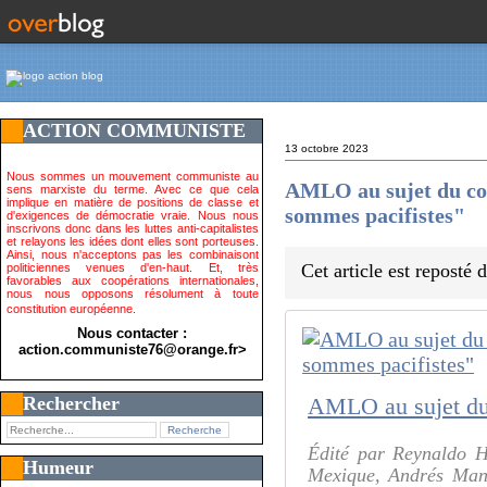
ACTION COMMUNISTE
13 octobre 2023
Nous sommes un mouvement communiste au
AMLO au sujet du con
sens marxiste du terme. Avec ce que cela
implique en matière de positions de classe et
sommes pacifistes"
d'exigences de démocratie vraie. Nous nous
inscrivons donc dans les luttes anti-capitalistes
et relayons les idées dont elles sont porteuses.
Ainsi, nous n'acceptons pas les combinaisont
Cet article est reposté
politiciennes venues d'en-haut. Et, très
favorables aux coopérations internationales,
nous nous opposons résolument à toute
constitution européenne.
Nous contacter :
action.communiste76@orange.fr>
Rechercher
Édité par Reynaldo H
Humeur
Mexique, Andrés Manu