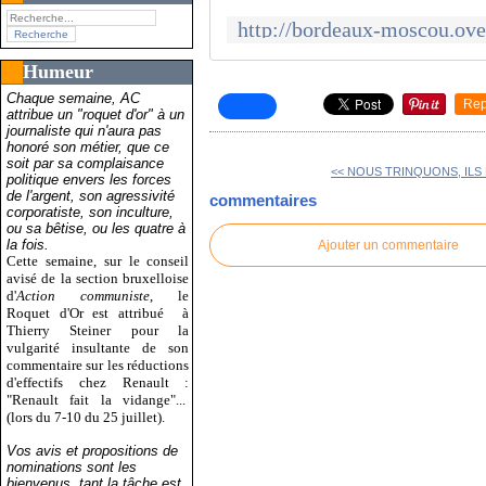
Humeur
Chaque semaine, AC
Rep
attribue un "roquet d'or" à un
journaliste qui n'aura pas
honoré son métier, que ce
soit par sa complaisance
<< NOUS TRINQUONS, ILS 
politique envers les forces
de l'argent, son agressivité
commentaires
corporatiste, son inculture,
ou sa bêtise, ou les quatre à
la fois.
Ajouter un commentaire
Cette semaine, sur le conseil
avisé de la section bruxelloise
d'
Action communiste
, le
Roquet d'Or est attribué
à
Thierry Steiner pour la
vulgarité insultante de son
commentaire sur les réductions
d'effectifs chez Renault :
"Renault fait la vidange"...
(lors du 7-10 du 25 juillet).
Vos avis et propositions de
nominations sont les
bienvenus, tant la tâche est