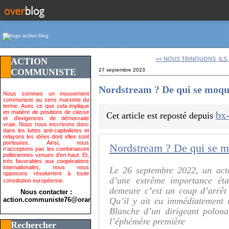
<< NOUS TRINQUONS, ILS 
ACTION
COMMUNISTE
27 septembre 2023
Nordstream ? De qui se moqu
Nous sommes un mouvement
communiste au sens marxiste du
terme. Avec ce que cela implique
en matière de positions de classe
bx
Cet article est reposté depuis
et d'exigences de démocratie
vraie. Nous nous inscrivons donc
dans les luttes anti-capitalistes et
relayons les idées dont elles sont
porteuses. Ainsi, nous
Nordstream ? De qui se m
n'acceptons pas les combinaisont
politiciennes venues d'en-haut. Et,
très favorables aux coopérations
internationales, nous nous
Le 26 septembre 2022, un acte 
opposons résolument à toute
d’une extrême importance éta
constitution européenne.
demeure c’est un coup d’arrêt
Nous contacter :
action.communiste76@orange.fr>
Qu’il y ait eu immédiatement
Blanche d’un dirigeant polona
l’éphémère première
Rechercher