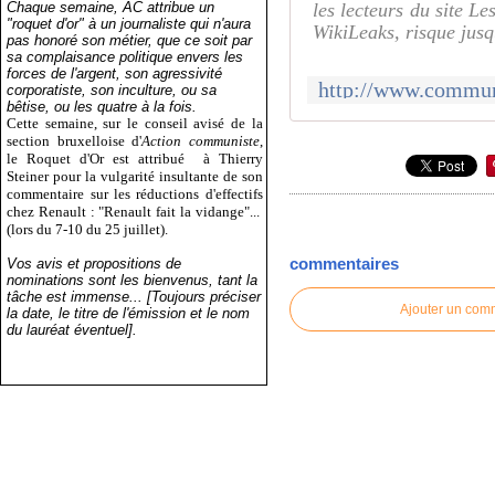
Chaque semaine, AC attribue un
les lecteurs du site L
"roquet d'or" à un journaliste qui n'aura
WikiLeaks, risque jusq
pas honoré son métier, que ce soit par
sa complaisance politique envers les
forces de l'argent, son agressivité
corporatiste, son inculture, ou sa
bêtise, ou les quatre à la fois.
Cette semaine, sur le conseil avisé de la
section bruxelloise d'
Action communiste
,
le Roquet d'Or est attribué
à Thierry
Steiner pour la vulgarité insultante de son
commentaire sur les réductions d'effectifs
chez Renault : "Renault fait la vidange"...
(lors du 7-10 du 25 juillet).
commentaires
Vos avis et propositions de
nominations sont les bienvenus, tant la
tâche est immense... [Toujours préciser
Ajouter un com
la date, le titre de l'émission et le nom
du lauréat éventuel].