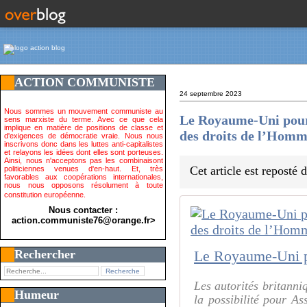
ACTION COMMUNISTE
24 septembre 2023
Nous sommes un mouvement communiste au
Le Royaume-Uni pour
sens marxiste du terme. Avec ce que cela
implique en matière de positions de classe et
des droits de l’Hom
d'exigences de démocratie vraie. Nous nous
inscrivons donc dans les luttes anti-capitalistes
et relayons les idées dont elles sont porteuses.
Ainsi, nous n'acceptons pas les combinaisont
Cet article est reposté
politiciennes venues d'en-haut. Et, très
favorables aux coopérations internationales,
nous nous opposons résolument à toute
constitution européenne.
Nous contacter :
action.communiste76@orange.fr>
Rechercher
Les autorités britanniq
Humeur
la possibilité pour A