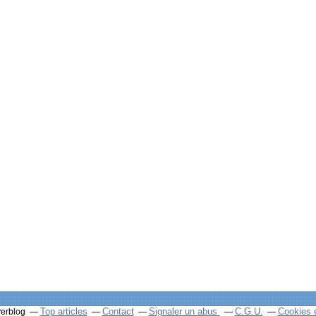
Top articles
Contact
Signaler un abus
C.G.U.
Cookies 
verblog