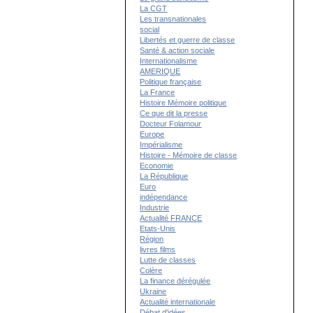
La CGT
Les transnationales
social
Libertés et guerre de classe
Santé & action sociale
Internationalisme
AMERIQUE
Politique française
La France
Histoire Mémoire politique
Ce que dit la presse
Docteur Folamour
Europe
Impérialisme
Histoire - Mémoire de classe
Economie
La République
Euro
indépendance
Industrie
Actualité FRANCE
Etats-Unis
Région
livres films
Lutte de classes
Colère
La finance dérégulée
Ukraine
Actualité internationale
Débat d'idées