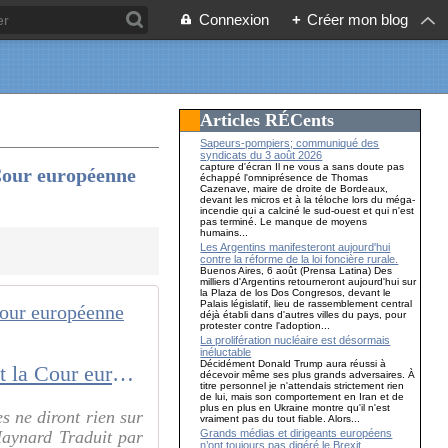
Connexion
+
Créer mon blog
Articles RÉCents
Sapeurs-pompiers; communiqué des
syndicats du 3 août 2026
capture d'écran Il ne vous a sans doute pas
Cour européenne
échappé l'omniprésence de Thomas
Cazenave, maire de droite de Bordeaux,
devant les micros et à la téloche lors du méga-
incendie qui a calciné le sud-ouest et qui n'est
pas terminé. Le manque de moyens
humains...
Les Argentins manifesteront aujourd'hui
contre la réforme de la loi foncière rurale.
Buenos Aires, 6 août (Prensa Latina) Des
milliers d'Argentins retourneront aujourd'hui sur
la Plaza de los Dos Congresos, devant le
Palais législatif, lieu de rassemblement central
déjà établi dans d'autres villes du pays, pour
protester contre l'adoption...
La prolifération nucléaire est désormais
inéluctable
Décidément Donald Trump aura réussi à
Le Royaume-Uni pourrait empêcher ASSANGE de faire appel devant la Cour européenne des droits de l’Homme
décevoir même ses plus grands adversaires. À
titre personnel je n'attendais strictement rien
de lui, mais son comportement en Iran et de
plus en plus en Ukraine montre qu'il n'est
es ne diront rien sur
vraiment pas du tout fiable. Alors...
Grands médias et dirigeants européens
Maynard Traduit par
n’ont toujours pas digéré le Brexit…