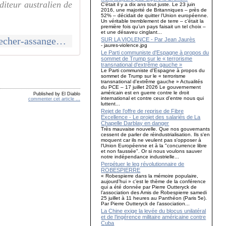
diteur australien de
C’était il y a dix ans tout juste. Le 23 juin
2016, une majorité de Britanniques – près de
52% – décidait de quitter l’Union européenne.
Un véritable tremblement de terre – c’était la
première fois qu’un pays faisait un tel choix –
et une désaveu cinglant...
http://www.communcommune.com/2023/09/le-royaume-uni-pourrait-empecher-assange-de-faire-appel-devant-la-cour-europeenne-des-droits-de-l-homme.html
SUR LA VIOLENCE - Par Jean Jaurès
- jaures-violence.jpg
Le Parti communiste d'Espagne à propos du
sommet de Trump sur le « terrorisme
transnational d'extrême gauche »
Le Parti communiste d'Espagne à propos du
sommet de Trump sur le « terrorisme
transnational d'extrême gauche » Actualités
du PCE – 17 juillet 2026 Le gouvernement
américain est en guerre contre le droit
Published by El Diablo
international et contre ceux d'entre nous qui
commenter cet article
…
luttent...
Rejet de l’offre de reprise de Fibre
Excellence - Le projet des salariés de La
Chapelle Darblay en danger
Très mauvaise nouvelle. Que nos gouvernants
cessent de parler de réindustrialisation. Ils s'en
moquent car ils ne veulent pas s'opposer à
l'Union Européenne et à la "concurrence libre
et non faussée". Or si nous voulons sauver
notre indépendance industrielle...
Perpétuer le leg révolutionnaire de
ROBESPIERRE
« Robespierre dans la mémoire populaire,
aujourd’hui » c’est le thème de la conférence
qui a été donnée par Pierre Outteryck de
l’association des Amis de Robespierre samedi
25 juillet à 11 heures au Panthéon (Paris 5e).
Par Pierre Outteryck de l’association...
La Chine exige la levée du blocus unilatéral
et de l’ingérence militaire américaine contre
Cuba