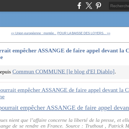
<< Union européenne : montée...
POUR LA BAISSE DES LOYERS... >>
rait empêcher ASSANGE de faire appel devant la 
me
Commun COMMUNE [le blog d'El Diablo]
 depuis
.
ues nient que l’affaire concerne la liberté de la presse, et ell
ssange de se rendre en France. Source : Truthout , Patrick 