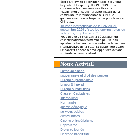
écrit par Reynaldo Henquen Mise à jour par
Reynaldo Henquen juillet 20, 2026 Pékin
condamne les mesures coercitives de
Washington et soutient l’appel massif de la
communauté internationale à l’ONU Le
gouvernement de la République populaire de
Chine a...
Journée internationale de la Paix du 21
septembre 2026 : “stop les guerres, stop les
violences, stop la misère”
Vous trouverez plus bas la déclaration du
collectif national des marches pour la paix
appelant à l'action dans le cadre de la journée
internationale de la paix (21 septembre 2026).
Le collectif appelle à développer des actions
sur toute la période allant...
Notre ActivitÉ
Luttes de classe
souveraineté et droit des peuples
Europe supranationale
Emploi & Travail
Europe & institutions
Classe : Capitalistes
International
Normandie
guerre idéologique
services publics
communistes
Guerre et impérialisme
Capitalisme
Droits et libertés
Le grand banditisme