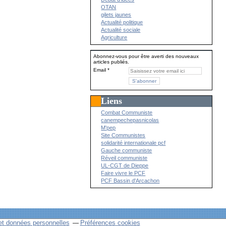
OTAN
gilets jaunes
Actualité politique
Actualité sociale
Agriculture
Abonnez-vous pour être averti des nouveaux
articles publiés.
Email
Liens
Combat Communiste
canempechepasnicolas
M'pep
Site Communistes
solidarité internationale pcf
Gauche communiste
Réveil communiste
UL-CGT de Dieppe
Faire vivre le PCF
PCF Bassin d'Arcachon
et données personnelles
Préférences cookies