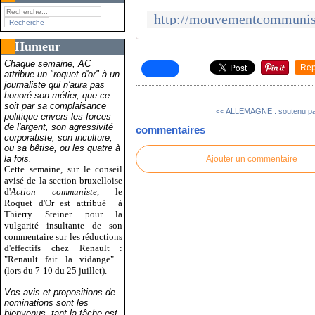
Humeur
Chaque semaine, AC
Rep
attribue un "roquet d'or" à un
journaliste qui n'aura pas
honoré son métier, que ce
soit par sa complaisance
<< ALLEMAGNE : soutenu par
politique envers les forces
de l'argent, son agressivité
commentaires
corporatiste, son inculture,
ou sa bêtise, ou les quatre à
la fois.
Ajouter un commentaire
Cette semaine, sur le conseil
avisé de la section bruxelloise
d'
Action communiste
, le
Roquet d'Or est attribué
à
Thierry Steiner pour la
vulgarité insultante de son
commentaire sur les réductions
d'effectifs chez Renault :
"Renault fait la vidange"...
(lors du 7-10 du 25 juillet).
Vos avis et propositions de
nominations sont les
bienvenus, tant la tâche est