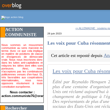
<< ALLEMAGNE : soutenu par
ACTION
COMMUNISTE
26 juin 2023
Les voix pour Cuba résonnen
Nous sommes un mouvement
communiste au sens marxiste du
terme. Avec ce que cela implique
en matière de positions de classe
An
Cet article est reposté depuis
et d'exigences de démocratie
vraie. Nous nous inscrivons donc
dans les luttes anti-capitalistes et
relayons les idées dont elles sont
porteuses. Ainsi, nous
Les voix pour Cuba réson
n'acceptons pas les combinaisont
politiciennes venues d'en-haut. Et,
très favorables aux coopérations
internationales, nous nous
Édité par Reynaldo Henquen 2
opposons résolument à toute
plus d'une centaine d'organisa
constitution européenne.
Unis ont réclamé aujourd'hui à 
Nous contacter :
action.communiste76@orange.fr>
changement de politique à l'
Des représentants de plus d'une
sociaux des États-Unis ont récl
Rechercher