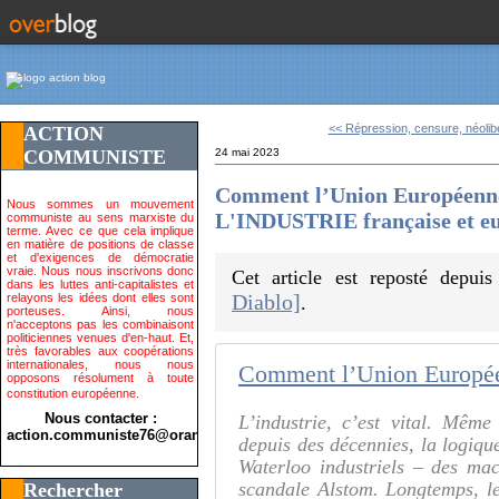
<< Répression, censure, néolibé
ACTION
COMMUNISTE
24 mai 2023
Comment l’Union Européen
Nous sommes un mouvement
L'INDUSTRIE française et e
communiste au sens marxiste du
terme. Avec ce que cela implique
en matière de positions de classe
et d'exigences de démocratie
vraie. Nous nous inscrivons donc
Cet article est reposté depui
dans les luttes anti-capitalistes et
Diablo]
relayons les idées dont elles sont
.
porteuses. Ainsi, nous
n'acceptons pas les combinaisont
politiciennes venues d'en-haut. Et,
très favorables aux coopérations
internationales, nous nous
opposons résolument à toute
constitution européenne.
Nous contacter :
L’industrie, c’est vital. Mê
action.communiste76@orange.fr>
depuis des décennies, la logiq
Waterloo industriels – des mach
scandale Alstom. Longtemps, le
Rechercher