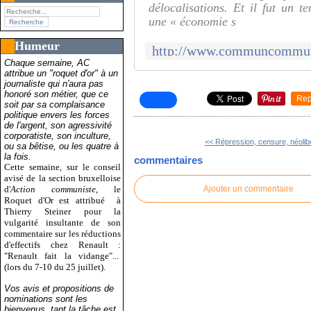
délocalisations. Et il fut un t
une « économie s
Humeur
Chaque semaine, AC
attribue un "roquet d'or" à un
journaliste qui n'aura pas
honoré son métier, que ce
Rep
soit par sa complaisance
politique envers les forces
de l'argent, son agressivité
corporatiste, son inculture,
<< Répression, censure, néolibé
ou sa bêtise, ou les quatre à
la fois.
commentaires
Cette semaine, sur le conseil
avisé de la section bruxelloise
d'
Action communiste
, le
Ajouter un commentaire
Roquet d'Or est attribué
à
Thierry Steiner pour la
vulgarité insultante de son
commentaire sur les réductions
d'effectifs chez Renault :
"Renault fait la vidange"...
(lors du 7-10 du 25 juillet).
Vos avis et propositions de
nominations sont les
bienvenus, tant la tâche est