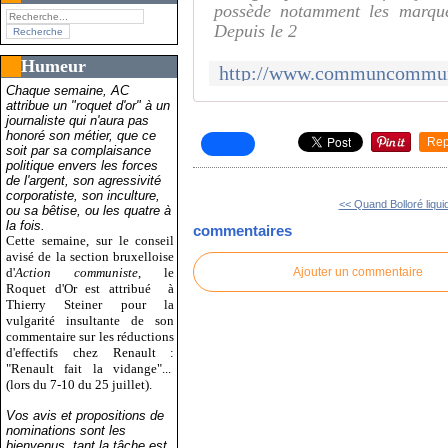
possède notamment les marque
Depuis le 2
Humeur
Chaque semaine, AC
attribue un "roquet d'or" à un
journaliste qui n'aura pas
honoré son métier, que ce
Rep
soit par sa complaisance
politique envers les forces
de l'argent, son agressivité
corporatiste, son inculture,
<< Quand Bolloré liquid
ou sa bêtise, ou les quatre à
la fois.
commentaires
Cette semaine, sur le conseil
avisé de la section bruxelloise
d'
Action communiste
, le
Ajouter un commentaire
Roquet d'Or est attribué
à
Thierry Steiner pour la
vulgarité insultante de son
commentaire sur les réductions
d'effectifs chez Renault :
"Renault fait la vidange"...
(lors du 7-10 du 25 juillet).
Vos avis et propositions de
nominations sont les
bienvenus, tant la tâche est