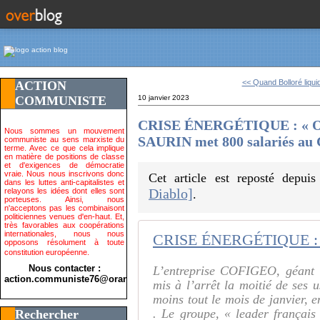
<< Quand Bolloré liquid
ACTION
COMMUNISTE
10 janvier 2023
CRISE ÉNERGÉTIQUE : « On 
Nous sommes un mouvement
SAURIN met 800 salariés a
communiste au sens marxiste du
terme. Avec ce que cela implique
en matière de positions de classe
et d'exigences de démocratie
vraie. Nous nous inscrivons donc
Cet article est reposté depui
dans les luttes anti-capitalistes et
Diablo]
relayons les idées dont elles sont
.
porteuses. Ainsi, nous
n'acceptons pas les combinaisont
politiciennes venues d'en-haut. Et,
très favorables aux coopérations
internationales, nous nous
opposons résolument à toute
constitution européenne.
Nous contacter :
L’entreprise COFIGEO, géant in
action.communiste76@orange.fr>
mis à l’arrêt la moitié de ses 
moins tout le mois de janvier, e
. Le groupe, « leader français 
Rechercher