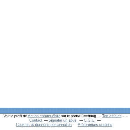
Action communiste
Top articles
Voir le profil de
sur le portail Overblog
Contact
Signaler un abus
C.G.U.
Cookies et données personnelles
Préférences cookies