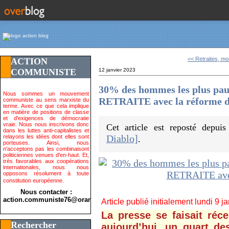
<< Retraites, mor
ACTION
COMMUNISTE
12 janvier 2023
30% des hommes les plus p
Nous sommes un mouvement
RETRAITE avec la réforme 
communiste au sens marxiste du
terme. Avec ce que cela implique
en matière de positions de classe
et d'exigences de démocratie
vraie. Nous nous inscrivons donc
Cet article est reposté depui
dans les luttes anti-capitalistes et
Diablo]
relayons les idées dont elles sont
.
porteuses. Ainsi, nous
n'acceptons pas les combinaisont
politiciennes venues d'en-haut. Et,
très favorables aux coopérations
internationales, nous nous
opposons résolument à toute
constitution européenne.
Nous contacter :
action.communiste76@orange.fr>
Article publié initialement lundi 9 j
La presse se faisait réc
Rechercher
aujourd’hui, un quart d