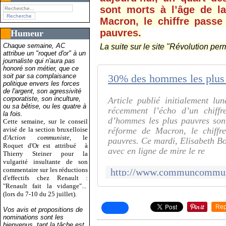
sont morts à l’âge de la
Macron, le chiffre pass
pauvres.
Humeur
Chaque semaine, AC
La suite sur le site "Révolution pe
attribue un "roquet d'or" à un
journaliste qui n'aura pas
honoré son métier, que ce
soit par sa complaisance
politique envers les forces
de l'argent, son agressivité
corporatiste, son inculture,
Article publié initialement lu
ou sa bêtise, ou les quatre à
récemment l’écho d’un chiff
la fois.
d’hommes les plus pauvres sont
Cette semaine, sur le conseil
avisé de la section bruxelloise
réforme de Macron, le chiffr
d'
Action communiste
, le
pauvres. Ce mardi, Elisabeth Bor
Roquet d'Or est attribué
à
avec en ligne de mire le re
Thierry Steiner pour la
vulgarité insultante de son
commentaire sur les réductions
d'effectifs chez Renault :
"Renault fait la vidange"...
(lors du 7-10 du 25 juillet).
Rep
Vos avis et propositions de
nominations sont les
bienvenus, tant la tâche est