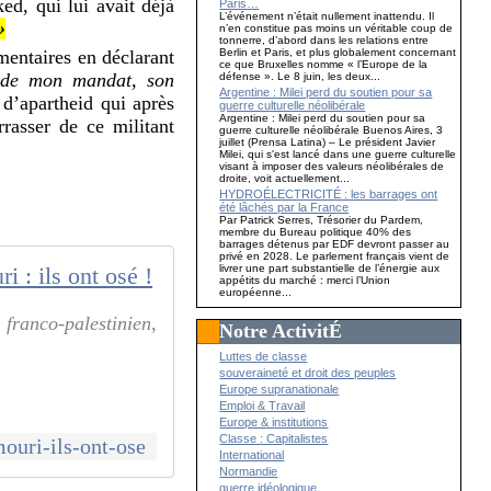
ed, qui lui avait déjà
Paris…
L’événement n’était nullement inattendu. Il
»
n’en constitue pas moins un véritable coup de
tonnerre, d’abord dans les relations entre
Berlin et Paris, et plus globalement concernant
émentaires en déclarant
ce que Bruxelles nomme « l’Europe de la
n de mon mandat, son
défense ». Le 8 juin, les deux...
Argentine : Milei perd du soutien pour sa
 d’apartheid qui après
guerre culturelle néolibérale
Argentine : Milei perd du soutien pour sa
rasser de ce militant
guerre culturelle néolibérale Buenos Aires, 3
juillet (Prensa Latina) – Le président Javier
Milei, qui s'est lancé dans une guerre culturelle
visant à imposer des valeurs néolibérales de
droite, voit actuellement...
HYDROÉLECTRICITÉ : les barrages ont
été lâchés par la France
Par Patrick Serres, Trésorier du Pardem,
membre du Bureau politique 40% des
barrages détenus par EDF devront passer au
privé en 2028. Le parlement français vient de
livrer une part substantielle de l’énergie aux
 : ils ont osé !
appétits du marché : merci l’Union
européenne...
ranco-palestinien,
Notre ActivitÉ
Luttes de classe
souveraineté et droit des peuples
Europe supranationale
Emploi & Travail
Europe & institutions
Classe : Capitalistes
ouri-ils-ont-ose
International
Normandie
guerre idéologique