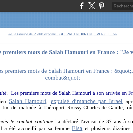
<< Le Groupe de Puebla exprime...
GUERRE EN UKRAINE : MERKEL... >>
es premiers mots de Salah Hamouri en France : "Je v
nité.
Les premiers mots de Salah Hamouri à son arrivée en Fr
Salah Hamouri
expulsé dimanche par Israël
nien
,
aprè
n fin de matinée à l'aéroport Roissy-Charles-de-Gaulle, où
mais le combat continue"
a déclaré l'avocat de 37 ans à son
Elsa
il a été accueilli par sa femme
et plusieurs dizaines 