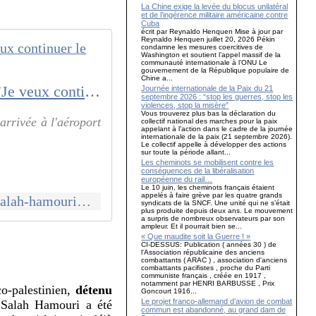
La Chine exige la levée du blocus unilatéral
et de l’ingérence militaire américaine contre
Cuba
écrit par Reynaldo Henquen Mise à jour par
Reynaldo Henquen juillet 20, 2026 Pékin
condamne les mesures coercitives de
Washington et soutient l’appel massif de la
communauté internationale à l’ONU Le
gouvernement de la République populaire de
Chine a...
Expulsé par Israël, les premiers mots de Salah Hamouri en France : "Je veux continuer le combat"
Journée internationale de la Paix du 21
septembre 2026 : “stop les guerres, stop les
violences, stop la misère”
Vous trouverez plus bas la déclaration du
arrivée à l'aéroport
collectif national des marches pour la paix
appelant à l'action dans le cadre de la journée
internationale de la paix (21 septembre 2026).
Le collectif appelle à développer des actions
sur toute la période allant...
Les cheminots se mobilisent contre les
conséquences de la libéralisation
européenne du rail…
Le 10 juin, les cheminots français étaient
appelés à faire grève par les quatre grands
https://www.humanite.fr/videos/expulse-par-israel-les-premiers-mots-de-salah-hamouri-en-france-je-veux-continuer-le-combat-775255
syndicats de la SNCF. Une unité qui ne s’était
plus produite depuis deux ans. Le mouvement
a surpris de nombreux observateurs par son
ampleur. Et il pourrait bien se...
« Que maudite soit la Guerre ! »
CI-DESSUS: Publication ( années 30 ) de
l'Association républicaine des anciens
combattants ( ARAC ) , association d'anciens
combattants pacifistes , proche du Parti
communiste français , créée en 1917 ,
notamment par HENRI BARBUSSE , Prix
o-palestinien,
détenu
Goncourt 1916...
Le projet franco-allemand d’avion de combat
 Salah Hamouri a été
commun est abandonné, au grand dam de