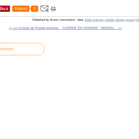
Repost
0
Published by Action communiste
-
dans
Salah Hamouri
combat
résister
exister
Pa
<< Le Groupe de Puebla exprime...
GUERRE EN UKRAINE : MERKEL... >>
mentaire