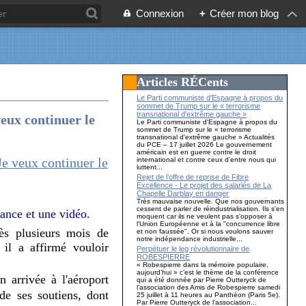
Connexion
+
Créer mon blog
Articles RÉCents
Le Parti communiste d'Espagne à propos du
sommet de Trump sur le « terrorisme
transnational d'extrême gauche »
eux continuer le
Le Parti communiste d'Espagne à propos du
sommet de Trump sur le « terrorisme
transnational d'extrême gauche » Actualités
du PCE – 17 juillet 2026 Le gouvernement
américain est en guerre contre le droit
international et contre ceux d'entre nous qui
luttent...
Rejet de l’offre de reprise de Fibre
Excellence - Le projet des salariés de La
Chapelle Darblay en danger
Très mauvaise nouvelle. Que nos gouvernants
cessent de parler de réindustrialisation. Ils s'en
ance et une vidéo.
moquent car ils ne veulent pas s'opposer à
l'Union Européenne et à la "concurrence libre
s plusieurs mois de
et non faussée". Or si nous voulons sauver
notre indépendance industrielle...
 il a affirmé vouloir
Perpétuer le leg révolutionnaire de
ROBESPIERRE
« Robespierre dans la mémoire populaire,
aujourd’hui » c’est le thème de la conférence
 arrivée à l'aéroport
qui a été donnée par Pierre Outteryck de
l’association des Amis de Robespierre samedi
de ses soutiens, dont
25 juillet à 11 heures au Panthéon (Paris 5e).
Par Pierre Outteryck de l’association...