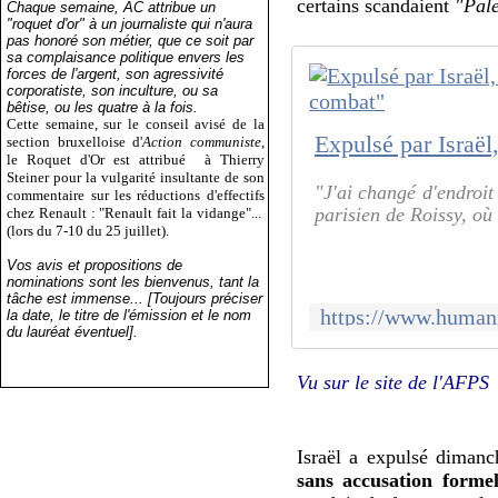
certains scandaient
"Pale
Chaque semaine, AC attribue un
"roquet d'or" à un journaliste qui n'aura
pas honoré son métier, que ce soit par
sa complaisance politique envers les
forces de l'argent, son agressivité
corporatiste, son inculture, ou sa
bêtise, ou les quatre à la fois.
Cette semaine, sur le conseil avisé de la
section bruxelloise d'
Action communiste
,
le Roquet d'Or est attribué
à Thierry
Steiner pour la vulgarité insultante de son
"J'ai changé d'endroit
commentaire sur les réductions d'effectifs
parisien de Roissy, où 
chez Renault : "Renault fait la vidange"...
(lors du 7-10 du 25 juillet).
Vos avis et propositions de
nominations sont les bienvenus, tant la
tâche est immense... [Toujours préciser
la date, le titre de l'émission et le nom
du lauréat éventuel].
Vu sur le site de l'AFPS
Israël a expulsé dimanc
sans accusation formel