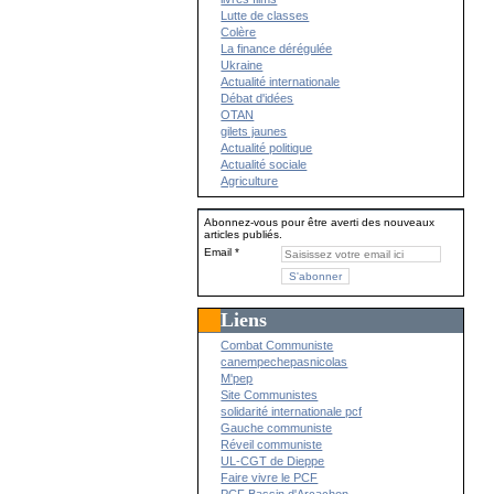
Lutte de classes
Colère
La finance dérégulée
Ukraine
Actualité internationale
Débat d'idées
OTAN
gilets jaunes
Actualité politique
Actualité sociale
Agriculture
Abonnez-vous pour être averti des nouveaux
articles publiés.
Email
Liens
Combat Communiste
canempechepasnicolas
M'pep
Site Communistes
solidarité internationale pcf
Gauche communiste
Réveil communiste
UL-CGT de Dieppe
Faire vivre le PCF
PCF Bassin d'Arcachon