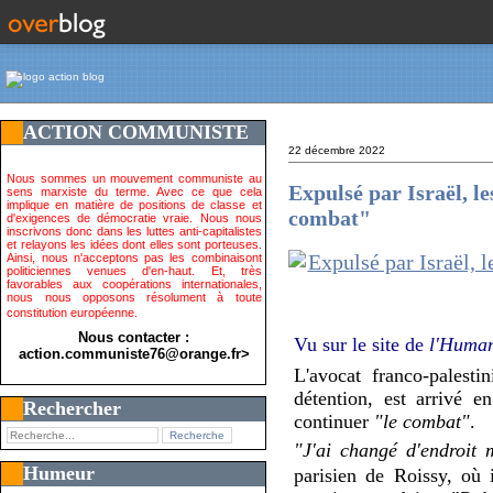
ACTION COMMUNISTE
22 décembre 2022
Nous sommes un mouvement communiste au
Expulsé par Israël, l
sens marxiste du terme. Avec ce que cela
implique en matière de positions de classe et
combat"
d'exigences de démocratie vraie. Nous nous
inscrivons donc dans les luttes anti-capitalistes
et relayons les idées dont elles sont porteuses.
Ainsi, nous n'acceptons pas les combinaisont
politiciennes venues d'en-haut. Et, très
favorables aux coopérations internationales,
nous nous opposons résolument à toute
constitution européenne.
Nous contacter :
Vu sur le site de
l'Huma
action.communiste76@orange.fr>
L'avocat franco-palesti
détention, est arrivé e
Rechercher
continuer
"le combat"
.
"J'ai changé d'endroit 
Humeur
parisien de Roissy, où 