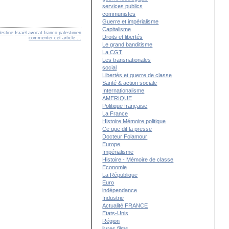
services publics
communistes
Guerre et impérialisme
Capitalisme
lestine
Israël
avocat franco-palestinien
Droits et libertés
commenter cet article
…
Le grand banditisme
La CGT
Les transnationales
social
Libertés et guerre de classe
Santé & action sociale
Internationalisme
AMERIQUE
Politique française
La France
Histoire Mémoire politique
Ce que dit la presse
Docteur Folamour
Europe
Impérialisme
Histoire - Mémoire de classe
Economie
La République
Euro
indépendance
Industrie
Actualité FRANCE
Etats-Unis
Région
livres films