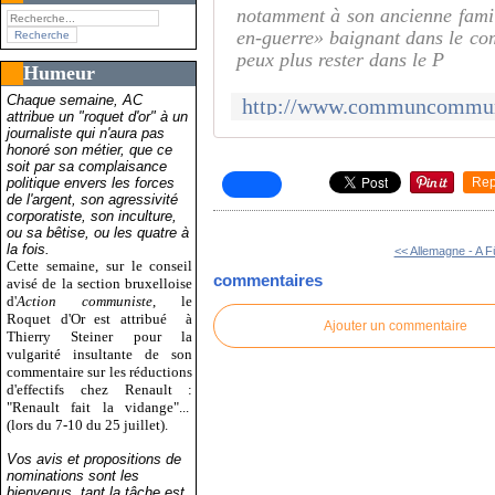
notamment à son ancienne famill
en-guerre» baignant dans le com
peux plus rester dans le P
Humeur
Chaque semaine, AC
attribue un "roquet d'or" à un
journaliste qui n'aura pas
honoré son métier, que ce
soit par sa complaisance
politique envers les forces
Rep
de l'argent, son agressivité
corporatiste, son inculture,
ou sa bêtise, ou les quatre à
la fois.
<< Allemagne - A Fü
Cette semaine, sur le conseil
commentaires
avisé de la section bruxelloise
d'
Action communiste
, le
Roquet d'Or est attribué
à
Ajouter un commentaire
Thierry Steiner pour la
vulgarité insultante de son
commentaire sur les réductions
d'effectifs chez Renault :
"Renault fait la vidange"...
(lors du 7-10 du 25 juillet).
Vos avis et propositions de
nominations sont les
bienvenus, tant la tâche est