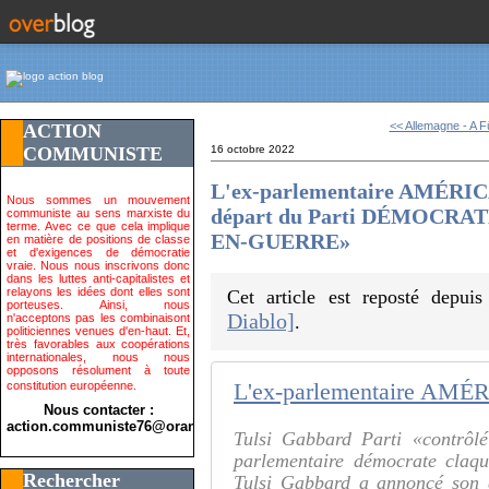
<< Allemagne - A Fü
ACTION
COMMUNISTE
16 octobre 2022
L'ex-parlementaire AMÉRICA
Nous sommes un mouvement
départ du Parti DÉMOCRATE q
communiste au sens marxiste du
terme. Avec ce que cela implique
EN-GUERRE»
en matière de positions de classe
et d'exigences de démocratie
vraie. Nous nous inscrivons donc
dans les luttes anti-capitalistes et
relayons les idées dont elles sont
Cet article est reposté depui
porteuses. Ainsi, nous
Diablo]
n'acceptons pas les combinaisont
.
politiciennes venues d'en-haut. Et,
très favorables aux coopérations
internationales, nous nous
opposons résolument à toute
constitution européenne.
Nous contacter :
action.communiste76@orange.fr>
Tulsi Gabbard Parti «contrôlé
parlementaire démocrate claqu
Rechercher
Tulsi Gabbard a annoncé son d