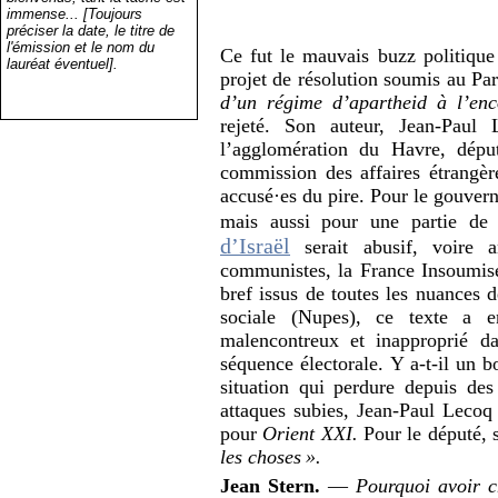
immense... [Toujours
préciser la date, le titre de
l'émission et le nom du
Ce fut le mauvais buzz politique 
lauréat éventuel].
projet de résolution soumis au Pa
d’un régime d’apartheid à l’en
rejeté. Son auteur, Jean-Paul
l’agglomération du Havre, déput
commission des affaires étrangère
accusé·es du pire. Pour le gouvern
mais aussi pour une partie de
d’Israël
serait abusif, voire a
communistes, la France Insoumis
bref issus de toutes les nuances 
sociale (Nupes), ce texte a 
malencontreux et inapproprié da
séquence électorale. Y a-t-il u
situation qui perdure depuis des
attaques subies, Jean-Paul Lecoq
pour
Orient
XXI
.
Pour le député, s
les choses
».
Jean Stern.
—
Pourquoi avoir ch