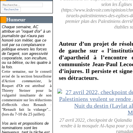
selon les Église
(https://www.ledevoir.com/opinion/ch
israelo-palestiniennes-des-eglises-d
Humeur
premier plan des Palestiniens derriè
établies su
Chaque semaine, AC
attribue un "roquet d'or" à un
journaliste qui n'aura pas
honoré son métier, que ce
Auteur d’un projet de résolu
soit par sa complaisance
politique envers les forces
de gauche sur «
l’institu
de l'argent, son agressivité
d’apartheid à l’encontre 
corporatiste, son inculture,
ou sa bêtise, ou les quatre à
communiste Jean-Paul Lecoq
la fois.
d’injures. Il persiste et sign
Cette semaine, sur le conseil
avisé de la section bruxelloise
ses détracteurs.
d'
Action communiste
, le
Roquet d'Or est attribué
à
Thierry Steiner pour la
vulgarité insultante de son
commentaire sur les réductions
d'effectifs chez Renault :
"Renault fait la vidange"...
(lors du 7-10 du 25 juillet).
27 avril 2022, checkpoint de Qalandia 
Vos avis et propositions de
rendre à la mosquée Al-Aqsa pour y cél
nominations sont les
ramadan
bienvenus, tant la tâche est