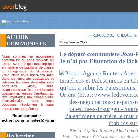
<< RÉPUBLIQUE TCHÈQUE : le po
ACTION
COMMUNISTE
12 septembre 2022
Le député communiste Jean-Pa
Nous sommes un mouvement
Je n’ai pas l’intention de lâch
communiste au sens marxiste du
terme. Avec ce que cela implique
en matière de positions de classe
et d'exigences de démocratie
vraie. Nous nous inscrivons donc
dans les luttes anti-capitalistes et
relayons les idées dont elles sont
porteuses. Ainsi, nous
n'acceptons pas les combinaisont
politiciennes venues d'en-haut. Et,
très favorables aux coopérations
internationales, nous nous
opposons résolument à toute
constitution européenne.
Nous contacter :
action.communiste76@orange.fr>
Photo: Agence Reuters Abed Omar Q
Rechercher
Palestiniens en Cisjordanie: une des n