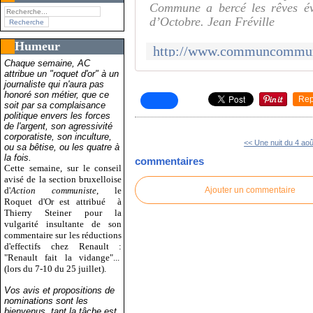
Commune a bercé les rêves éve
d’Octobre. Jean Fréville
Humeur
Chaque semaine, AC
attribue un "roquet d'or" à un
journaliste qui n'aura pas
honoré son métier, que ce
Rep
soit par sa complaisance
politique envers les forces
de l'argent, son agressivité
corporatiste, son inculture,
<< Une nuit du 4 aoû
ou sa bêtise, ou les quatre à
la fois.
commentaires
Cette semaine, sur le conseil
avisé de la section bruxelloise
d'
Action communiste
, le
Ajouter un commentaire
Roquet d'Or est attribué
à
Thierry Steiner pour la
vulgarité insultante de son
commentaire sur les réductions
d'effectifs chez Renault :
"Renault fait la vidange"...
(lors du 7-10 du 25 juillet).
Vos avis et propositions de
nominations sont les
bienvenus, tant la tâche est