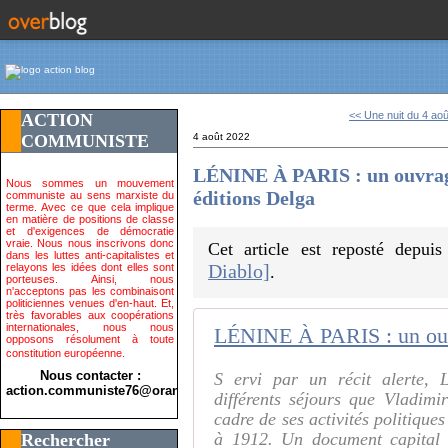
<< Une nuit du 4 aoû
ACTION
COMMUNISTE
4 août 2022
LÉNINE À PARIS : un ouvrage
Nous sommes un mouvement
éditions Delga
communiste au sens marxiste du
terme. Avec ce que cela implique
en matière de positions de classe
et d'exigences de démocratie
vraie. Nous nous inscrivons donc
Cet article est reposté depui
dans les luttes anti-capitalistes et
Diablo]
relayons les idées dont elles sont
.
porteuses. Ainsi, nous
n'acceptons pas les combinaisont
politiciennes venues d'en-haut. Et,
très favorables aux coopérations
internationales, nous nous
opposons résolument à toute
constitution européenne.
Nous contacter :
S ervi par un récit alerte, 
action.communiste76@orange.fr>
différents séjours que Vladimir
cadre de ses activités politique
à 1912. Un document capital
Rechercher