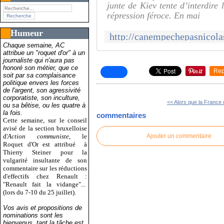
junte de Kiev tente d’interdire
répression féroce. En mai
Humeur
Chaque semaine, AC
attribue un "roquet d'or" à un
journaliste qui n'aura pas
honoré son métier, que ce
Rep
soit par sa complaisance
politique envers les forces
de l'argent, son agressivité
corporatiste, son inculture,
<< Alors que la France d
ou sa bêtise, ou les quatre à
la fois.
commentaires
Cette semaine, sur le conseil
avisé de la section bruxelloise
d'
Action communiste
, le
Ajouter un commentaire
Roquet d'Or est attribué
à
Thierry Steiner pour la
vulgarité insultante de son
commentaire sur les réductions
d'effectifs chez Renault :
"Renault fait la vidange"...
(lors du 7-10 du 25 juillet).
Vos avis et propositions de
nominations sont les
bienvenus, tant la tâche est