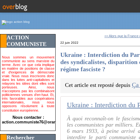
<< Alors que la France d
ACTION
COMMUNISTE
22 juin 2022
Ukraine : Interdiction du Pa
Nous sommes un mouvement
des syndicalistes, disparition
communiste au sens marxiste du
terme. Avec ce que cela implique
régime fasciste ?
en matière de positions de classe
et d'exigences de démocratie
vraie. Nous nous inscrivons donc
dans les luttes anti-capitalistes et
Ça
relayons les idées dont elles sont
Cet article est reposté depuis
porteuses. Ainsi, nous
n'acceptons pas les combinaisont
politiciennes venues d'en-haut. Et,
très favorables aux coopérations
internationales, nous nous
opposons résolument à toute
constitution européenne.
Nous contacter :
À quoi reconnaît-on le fascis
action.communiste76@orange.fr>
les communistes par milliers. En
6 mars 1933, à peine arrivé a
interdire le parti communiste
Rechercher