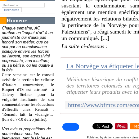
suscitant la condamnation same
également une mention spécifique
négativement les relations bilaté
Humeur
la pertinence de la Norvège pour 
Chaque semaine, AC
Palestiniens", a réagi samedi le mi
attribue un "roquet d'or" à un
journaliste qui n'aura pas
un communiqué. [...]
honoré son métier, que ce
La suite ci-dessous :
soit par sa complaisance
politique envers les forces
de l'argent, son agressivité
corporatiste, son inculture,
ou sa bêtise, ou les quatre à
la fois.
Cette semaine, sur le conseil
Médiateur historique du conflit
avisé de la section bruxelloise
d'
Action communiste
, le
des territoires colonisés au r
Roquet d'Or est attribué
à
étiquetter leurs produits avec la
Thierry Steiner pour la
vulgarité insultante de son
commentaire sur les réductions
d'effectifs chez Renault :
"Renault fait la vidange"...
(lors du 7-10 du 25 juillet).
Rep
Vos avis et propositions de
nominations sont les
bienvenus, tant la tâche est
Published by Action communiste
-
dan