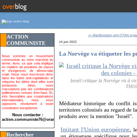
<< Manifestation anti-OTAN organ
ACTION
COMMUNISTE
14 juin 2022
La Norvège va étiqueter les p
Nous sommes un mouvement
communiste au sens marxiste du
terme. Avec ce que cela implique
en matière de positions de classe
et d'exigences de démocratie
vraie. Nous nous inscrivons donc
dans les luttes anti-capitalistes et
Israël critique la Norvège vis à vis
relayons les idées dont elles sont
porteuses. Ainsi, nous
THOM
n'acceptons pas les combinaisont
politiciennes venues d'en-haut. Et,
très favorables aux coopérations
internationales, nous nous
Médiateur historique du conflit is
opposons résolument à toute
constitution européenne.
territoires colonisés au regard de l
Nous contacter :
produits avec la mention "Israël".
action.communiste76@orange.fr>
Imitant l'Union européenne
, l
Rechercher
un étiquetage spécifique pour le