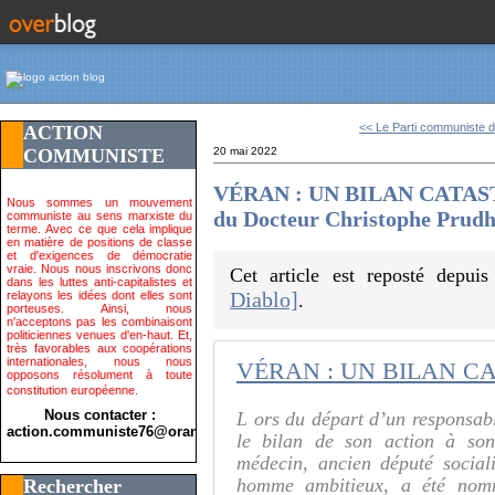
<< Le Parti communiste de
ACTION
COMMUNISTE
20 mai 2022
VÉRAN : UN BILAN CATAST
Nous sommes un mouvement
du Docteur Christophe Pru
communiste au sens marxiste du
terme. Avec ce que cela implique
en matière de positions de classe
et d'exigences de démocratie
vraie. Nous nous inscrivons donc
Cet article est reposté depui
dans les luttes anti-capitalistes et
Diablo]
relayons les idées dont elles sont
.
porteuses. Ainsi, nous
n'acceptons pas les combinaisont
politiciennes venues d'en-haut. Et,
très favorables aux coopérations
internationales, nous nous
opposons résolument à toute
constitution européenne.
Nous contacter :
L ors du départ d’un responsable
action.communiste76@orange.fr>
le bilan de son action à son 
médecin, ancien député social
homme ambitieux, a été nomm
Rechercher