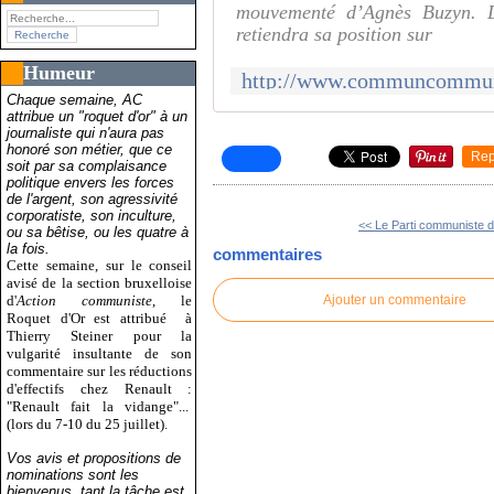
mouvementé d’Agnès Buzyn. 
retiendra sa position sur
Humeur
Chaque semaine, AC
attribue un "roquet d'or" à un
journaliste qui n'aura pas
honoré son métier, que ce
Rep
soit par sa complaisance
politique envers les forces
de l'argent, son agressivité
corporatiste, son inculture,
<< Le Parti communiste de
ou sa bêtise, ou les quatre à
la fois.
commentaires
Cette semaine, sur le conseil
avisé de la section bruxelloise
d'
Action communiste
, le
Ajouter un commentaire
Roquet d'Or est attribué
à
Thierry Steiner pour la
vulgarité insultante de son
commentaire sur les réductions
d'effectifs chez Renault :
"Renault fait la vidange"...
(lors du 7-10 du 25 juillet).
Vos avis et propositions de
nominations sont les
bienvenus, tant la tâche est