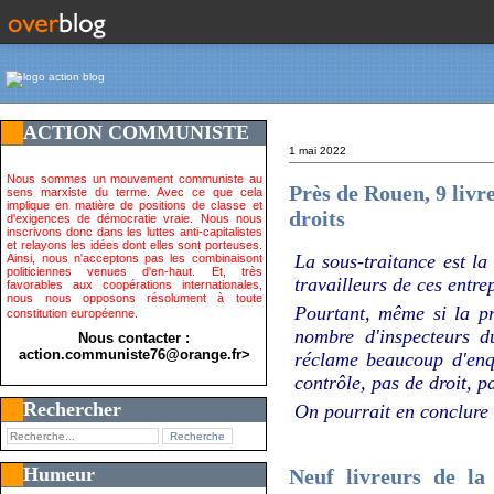
ACTION COMMUNISTE
1 mai 2022
Nous sommes un mouvement communiste au
Près de Rouen, 9 livr
sens marxiste du terme. Avec ce que cela
implique en matière de positions de classe et
droits
d'exigences de démocratie vraie. Nous nous
inscrivons donc dans les luttes anti-capitalistes
et relayons les idées dont elles sont porteuses.
La sous-traitance est la
Ainsi, nous n'acceptons pas les combinaisont
politiciennes venues d'en-haut. Et, très
travailleurs de ces entr
favorables aux coopérations internationales,
nous nous opposons résolument à toute
Pourtant, même si la pra
constitution européenne.
nombre d'inspecteurs du
Nous contacter :
action.communiste76@orange.fr>
réclame beaucoup d'enq
contrôle, pas de droit, p
Rechercher
On pourrait en conclure 
Humeur
Neuf livreurs de la