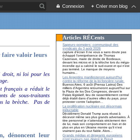
Connexion
+
Créer mon blog
Articles RÉCents
Sapeurs-pompiers; communiqué des
syndicats du 3 août 2026
capture d'écran Il ne vous a sans doute pas
faire valoir leurs
échappé l'omniprésence de Thomas
Cazenave, maire de droite de Bordeaux,
devant les micros et à la téloche lors du méga-
incendie qui a calciné le sud-ouest et qui n'est
pas terminé. Le manque de moyens
humains...
droit, ni loi pour les
Les Argentins manifesteront aujourd'hui
tage.
contre la réforme de la loi foncière rurale.
Buenos Aires, 6 août (Prensa Latina) Des
t français a réduit le
milliers d'Argentins retourneront aujourd'hui sur
la Plaza de los Dos Congresos, devant le
nts de sous-traitants
Palais législatif, lieu de rassemblement central
déjà établi dans d'autres villes du pays, pour
ns la brèche. Pas de
protester contre l'adoption...
La prolifération nucléaire est désormais
inéluctable
Décidément Donald Trump aura réussi à
décevoir même ses plus grands adversaires. À
titre personnel je n'attendais strictement rien
de lui, mais son comportement en Iran et de
plus en plus en Ukraine montre qu'il n'est
vraiment pas du tout fiable. Alors...
n, dénoncent leur
Grands médias et dirigeants européens
n’ont toujours pas digéré le Brexit…