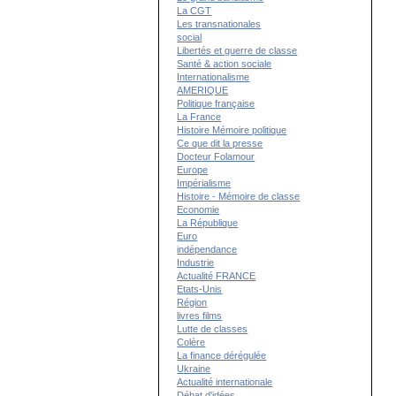
La CGT
Les transnationales
social
Libertés et guerre de classe
Santé & action sociale
Internationalisme
AMERIQUE
Politique française
La France
Histoire Mémoire politique
Ce que dit la presse
Docteur Folamour
Europe
Impérialisme
Histoire - Mémoire de classe
Economie
La République
Euro
indépendance
Industrie
Actualité FRANCE
Etats-Unis
Région
livres films
Lutte de classes
Colère
La finance dérégulée
Ukraine
Actualité internationale
Débat d'idées