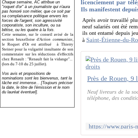
licenciement par télé
Chaque semaine, AC attribue un
"roquet d'or" à un journaliste qui n'aura
Ils manifestent depui
pas honoré son métier, que ce soit par
sa complaisance politique envers les
Après avoir travaillé pl
forces de l'argent, son agressivité
corporatiste, son inculture, ou sa
neuf salariés ont été rem
bêtise, ou les quatre à la fois.
ils ont entamé depuis je
Cette semaine, sur le conseil avisé de la
Saint-Étienne-du-R
section bruxelloise d'
Action communiste
,
à
le Roquet d'Or est attribué
à Thierry
Steiner pour la vulgarité insultante de son
commentaire sur les réductions d'effectifs
chez Renault : "Renault fait la vidange"...
(lors du 7-10 du 25 juillet).
Vos avis et propositions de
nominations sont les bienvenus, tant la
tâche est immense... [Toujours préciser
la date, le titre de l'émission et le nom
Neuf livreurs de la so
du lauréat éventuel].
téléphone, des conditio