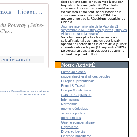
écrit par Reynaldo Henquen Mise à jour par
Reynaldo Henquen juillet 20, 2026 Pékin
condamne les mesures coercitives de
Licenciés oralement après avoir livré des colis pour Amazon pendant des mois
Washington et soutient l’appel massif de la
communauté internationale à l’ONU Le
gouvernement de la République populaire de
Chine a...
e du Rouvray (Seine-
Journée internationale de la Paix du 21
septembre 2026 : “stop les guerres, stop les
C'es...
violences, stop la misère”
Vous trouverez plus bas la déclaration du
collectif national des marches pour la paix
appelant à l'action dans le cadre de la journée
internationale de la paix (21 septembre 2026).
Le collectif appelle à développer des actions
sur toute la période allant...
https://france3-regions.francetvinfo.fr/normandie/seine-maritime/rouen/licencies-oralement-apres-avoir-livre-des-colis-pour-amazon-pendant-des-mois-2533348.html
Notre ActivitÉ
Luttes de classe
souveraineté et droit des peuples
Europe supranationale
Emploi & Travail
Europe & institutions
raitance
Rouen
livreurs
sous-traitance
Classe : Capitalistes
commenter cet article
…
International
Normandie
guerre idéologique
services publics
communistes
Guerre et impérialisme
Capitalisme
Droits et libertés
Le grand banditisme