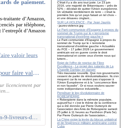
etards de paiement.
C’était il y a dix ans tout juste. Le 23 juin
2016, une majorité de Britanniques – près de
52% – décidait de quitter l’Union européenne.
Un véritable tremblement de terre – c’était la
première fois qu’un pays faisait un tel choix –
us-traitante d’Amazon,
et une désaveu cinglant...
SUR LA VIOLENCE - Par Jean Jaurès
icenciés par téléphone,
- jaures-violence.jpg
nt l’entrepôt d’Amazon
Le Parti communiste d'Espagne à propos du
sommet de Trump sur le « terrorisme
transnational d'extrême gauche »
Le Parti communiste d'Espagne à propos du
sommet de Trump sur le « terrorisme
transnational d'extrême gauche » Actualités
du PCE – 17 juillet 2026 Le gouvernement
américain est en guerre contre le droit
international et contre ceux d'entre nous qui
luttent...
Rejet de l’offre de reprise de Fibre
Excellence - Le projet des salariés de La
Chapelle Darblay en danger
Près de Rouen, 9 livreurs d'un sous-traitant d'Amazon se mobilisent pour faire valoir leurs droits
Très mauvaise nouvelle. Que nos gouvernants
cessent de parler de réindustrialisation. Ils s'en
moquent car ils ne veulent pas s'opposer à
l'Union Européenne et à la "concurrence libre
eur licenciement par
et non faussée". Or si nous voulons sauver
notre indépendance industrielle...
en...
Perpétuer le leg révolutionnaire de
ROBESPIERRE
« Robespierre dans la mémoire populaire,
aujourd’hui » c’est le thème de la conférence
qui a été donnée par Pierre Outteryck de
l’association des Amis de Robespierre samedi
25 juillet à 11 heures au Panthéon (Paris 5e).
Par Pierre Outteryck de l’association...
https://www.paris-normandie.fr/id302331/article/2022-05-01/pres-de-rouen-9-livreurs-dun-sous-traitant-damazon-se-mobilisent-pour-faire
La Chine exige la levée du blocus unilatéral
et de l’ingérence militaire américaine contre
Cuba