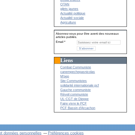
OTAN
gilets jaunes
Actualité politique
Actualité sociale
Agriculture
Abonnez-vous pour être averti des nouveaux
articles publiés.
Email
Liens
Combat Communiste
canempechepasnicolas
M'pep
Site Communistes
solidarité internationale pcf
Gauche communiste
Réveil communiste
UL-CGT de Dieppe
Faire vivre le PCF
PCF Bassin d'Arcachon
et données personnelles
Préférences cookies