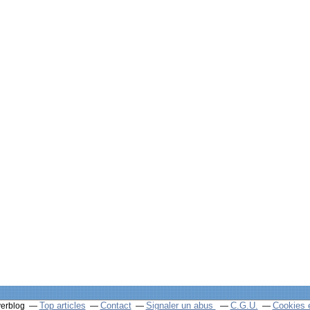
Top articles
Contact
Signaler un abus
C.G.U.
Cookies 
verblog