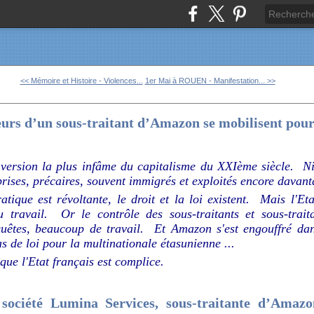
<< Mémoire et Histoire - Violences...
1er Mai à ROUEN - Manifestation... >>
eurs d’un sous-traitant d’Amazon se mobilisent pour 
 version la plus infâme du capitalisme du XXIème siècle. Ni 
eprises, précaires, souvent immigrés et exploités encore davan
tique est révoltante, le droit et la loi existent. Mais l'Eta
 travail. Or le contrôle des sous-traitants et sous-traita
uêtes, beaucoup de travail. Et Amazon s'est engouffré da
as de loi pour la multinationale étasunienne ...
que l'Etat français est complice.
 société Lumina Services, sous-traitante d’Amazo